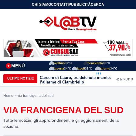
CHI SIAMO
CONTATTI
PUBBLICITÀ
CERCA
Avellino
35°C
Benevento
35°C
MENÙ
+
Caserta
34°C
Napoli
33°C
Salerno
34°C
Carcere di Lauro, tre detenute incinte:
ULTIME NOTIZIE
40 MINUTI FA
l’allarme di Ciambriello
Home
> via francigena del sud
VIA FRANCIGENA DEL SUD
Tutte le notizie, gli approfondimenti e gli aggiornamenti della
sezione.