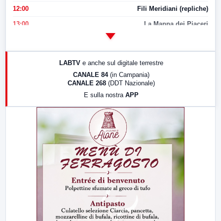
12:00
Fili Meridiani (repliche)
13:00
La Mappa dei Piaceri
14:00
LabNews
17:00
LabNews (replica)
LABTV
e anche sul digitale terrestre
18:30
Di Faccia e di Profilo (repliche)
CANALE 84
(in Campania)
CANALE 268
(DDT Nazionale)
19:30
LabNews (Diretta)
E sulla nostra
APP
21:00
Free Sport
23:00
LabNews (replica)