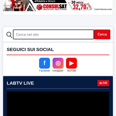
CERCA
Cerca
SEGUICI SUI SOCIAL
f
◎
▶
Facebook
Instagram
YouTube
LABTV LIVE
LIVE