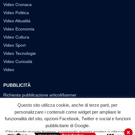
Video Cronaca
Video Politica
Video Attualità
Video Economia
Video Cultura
Video Sport
Video Tecnologie
Video Curiosità
Video
PUBBLICITÀ
Richiesta pubblicazione articoli/banner
Questo sito utilizza cookie, anche di terze parti, per
SEGUICI SUI SOCIAL
personalizzare i contenuti come widget per ampliare le
funzionalità del sito, opzioni Facebook, Twitter e social e funzioni
f
◎
▶
pubblicitarie di Google.
Facebook
Instagram
YouTube
×
Chiudendo questo banner, scorrendo questa pagina o cliccando