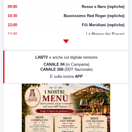
09:00
Rosso e Nero (repliche)
10:30
Buonissimo Red Roger (repliche)
12:00
Fili Meridiani (repliche)
13:00
La Mappa dei Piaceri
14:00
LabNews
17:00
LabNews (replica)
LABTV
e anche sul digitale terrestre
18:30
Di Faccia e di Profilo (repliche)
CANALE 84
(in Campania)
CANALE 268
(DDT Nazionale)
19:30
LabNews (Diretta)
E sulla nostra
APP
21:00
Free Sport
23:00
LabNews (replica)