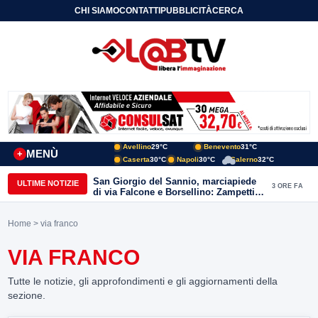
CHI SIAMO
CONTATTI
PUBBLICITÀ
CERCA
Avellino
29°C
Benevento
31°C
MENÙ
+
Caserta
30°C
Napoli
30°C
Salerno
32°C
San Giorgio del Sannio, marciapiede
ULTIME NOTIZIE
3 ORE FA
di via Falcone e Borsellino: Zampetti e
Lombardi replicano alle polemiche
Home
> via franco
VIA FRANCO
Tutte le notizie, gli approfondimenti e gli aggiornamenti della
sezione.