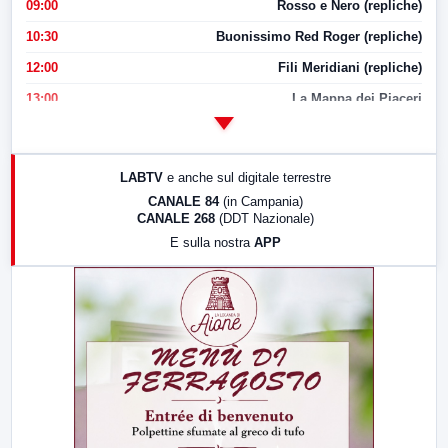
09:00
Rosso e Nero (repliche)
10:30
Buonissimo Red Roger (repliche)
12:00
Fili Meridiani (repliche)
13:00
La Mappa dei Piaceri
14:00
LabNews
17:00
LabNews (replica)
LABTV
e anche sul digitale terrestre
18:30
Di Faccia e di Profilo (repliche)
CANALE 84
(in Campania)
CANALE 268
(DDT Nazionale)
19:30
LabNews (Diretta)
E sulla nostra
APP
21:00
Free Sport
23:00
LabNews (replica)