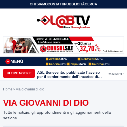
CHI SIAMO
CONTATTI
PUBBLICITÀ
CERCA
Avellino
35°C
Benevento
36°C
MENÙ
+
Caserta
35°C
Napoli
34°C
Salerno
35°C
ASL Benevento: pubblicato l’avviso
ULTIME NOTIZIE
25 MINUTI FA
per il conferimento dell’incarico di
Direttore della Unità Operativa
Complessa Cure Primarie
Home
> via giovanni di dio
VIA GIOVANNI DI DIO
Tutte le notizie, gli approfondimenti e gli aggiornamenti della
sezione.