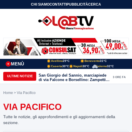
CHI SIAMO
CONTATTI
PUBBLICITÀ
CERCA
Avellino
29°C
Benevento
31°C
MENÙ
+
Caserta
30°C
Napoli
30°C
Salerno
32°C
San Giorgio del Sannio, marciapiede
ULTIME NOTIZIE
3 ORE FA
di via Falcone e Borsellino: Zampetti e
Lombardi replicano alle polemiche
Home
> Via Pacifico
VIA PACIFICO
Tutte le notizie, gli approfondimenti e gli aggiornamenti della
sezione.