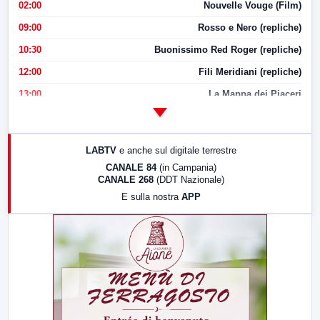
02:00
Nouvelle Vouge (Film)
09:00
Rosso e Nero (repliche)
10:30
Buonissimo Red Roger (repliche)
12:00
Fili Meridiani (repliche)
13:00
La Mappa dei Piaceri
14:00
LabNews
17:00
LabNews (replica)
LABTV
e anche sul digitale terrestre
18:30
Di Faccia e di Profilo (repliche)
CANALE 84
(in Campania)
CANALE 268
(DDT Nazionale)
19:30
LabNews (Diretta)
E sulla nostra
APP
21:00
Free Sport
23:00
LabNews (replica)