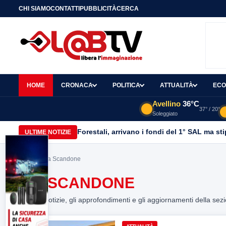
CHI SIAMO
CONTATTI
PUBBLICITÀ
CERCA
HOME
CRONACA
POLITICA
ATTUALITÀ
ECO
Avellino
36°C
37° / 20°
Soleggiato
Forestali, arrivano i fondi del 1° SAL ma st
ULTIME NOTIZIE
Home
> Via Scandone
VIA SCANDONE
Tutte le notizie, gli approfondimenti e gli aggiornamenti della sez