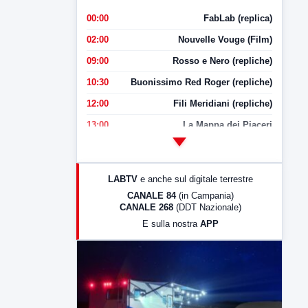
00:00
FabLab (replica)
02:00
Nouvelle Vouge (Film)
09:00
Rosso e Nero (repliche)
10:30
Buonissimo Red Roger (repliche)
12:00
Fili Meridiani (repliche)
13:00
La Mappa dei Piaceri
14:00
LabNews
17:00
LabNews (replica)
LABTV
e anche sul digitale terrestre
18:30
Di Faccia e di Profilo (repliche)
CANALE 84
(in Campania)
CANALE 268
(DDT Nazionale)
19:30
LabNews (Diretta)
E sulla nostra
APP
21:00
Free Sport
23:00
LabNews (replica)