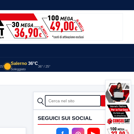
Salerno
36°C
 25°
36° / 25°
Soleggiato
CERCA
Cerca
SEGUICI SUI SOCIAL
f
◎
▶