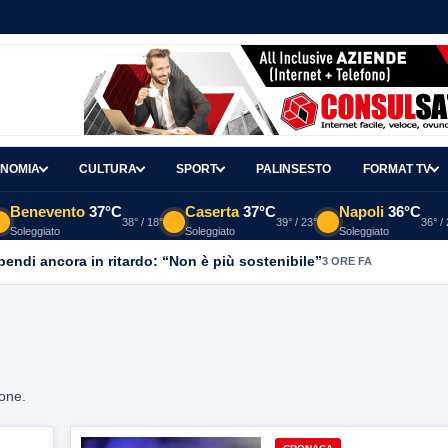
NOMIA
CULTURA
SPORT
PALINSESTO
FORMAT TV
Benevento
37°C
Caserta
37°C
Napoli
36°C
38° / 18°
39° / 23°
36° /
Soleggiato
Soleggiato
Soleggiato
ipendi ancora in ritardo: “Non è più sostenibile”
3 ORE FA
ione.