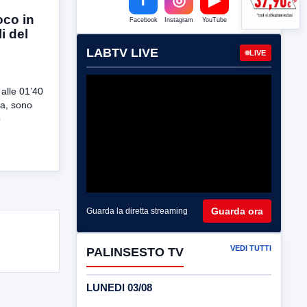
oco in
Facebook
Instagram
YouTube
i del
LABTV LIVE
LIVE
 alle 01’40
sa, sono
o
Guarda ora
Guarda la diretta streaming
VEDI TUTTI
PALINSESTO TV
LUNEDI 03/08