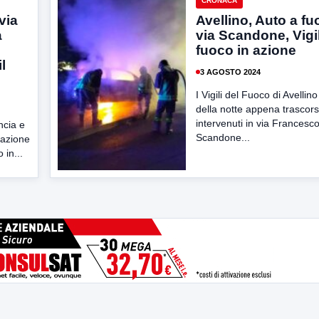
CRONACA
via
Avellino, Auto a fu
a
via Scandone, Vigil
fuoco in azione
l
3 AGOSTO 2024
I Vigili del Fuoco di Avellino
della notte appena trascor
intervenuti in via Francesc
ncia e
Scandone...
zazione
 in...