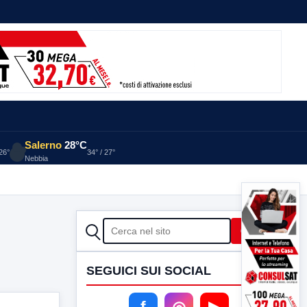
Salerno
28°C
 26°
34° / 27°
Nebbia
CERCA
Cerca
SEGUICI SUI SOCIAL
f
◎
▶