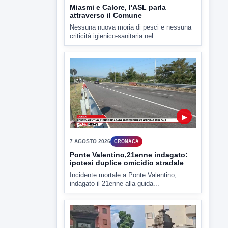
▶
7 AGOSTO 2026
CRONACA
Ponte Valentino,21enne indagato:
ipotesi duplice omicidio stradale
Incidente mortale a Ponte Valentino,
indagato il 21enne alla guida...
▶
7 AGOSTO 2026
CRONACA