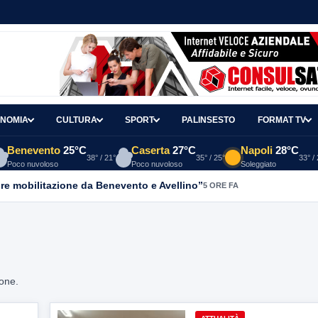
NOMIA
CULTURA
SPORT
PALINSESTO
FORMAT TV
Benevento
25°C
Caserta
27°C
Napoli
28°C
38° / 21°
35° / 25°
33° /
Poco nuvoloso
Poco nuvoloso
Soleggiato
re mobilitazione da Benevento e Avellino”
5 ORE FA
ione.