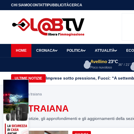
CHI SIAMO
CONTATTI
PUBBLICITÀ
CERCA
HOME
CRONACA
POLITICA
ATTUALITÀ
ECO
Avellino
23°C
36° / 21°
Poco nuvoloso
Imprese sotto pressione, Fucci: “A settemb
ULTIME NOTIZIE
Home
> via traiana
VIA TRAIANA
Tutte le notizie, gli approfondimenti e gli aggiornamenti della sez