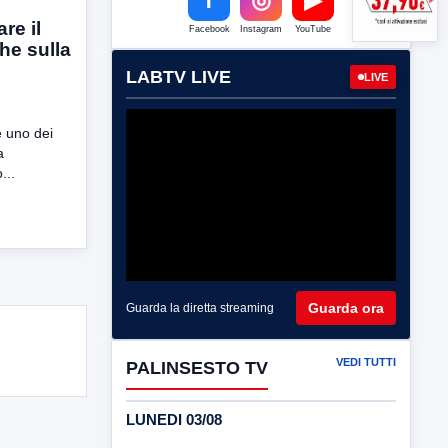
re il
Facebook
Instagram
YouTube
he sulla
LABTV LIVE
LIVE
e uno dei
a
...
Guarda ora
Guarda la diretta streaming
VEDI TUTTI
PALINSESTO TV
LUNEDI 03/08