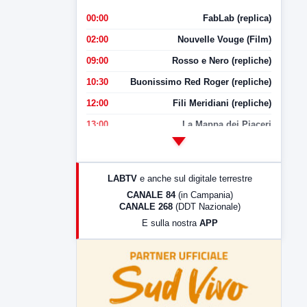
00:00
FabLab (replica)
02:00
Nouvelle Vouge (Film)
09:00
Rosso e Nero (repliche)
10:30
Buonissimo Red Roger (repliche)
12:00
Fili Meridiani (repliche)
13:00
La Mappa dei Piaceri
14:00
LabNews
17:00
LabNews (replica)
LABTV
e anche sul digitale terrestre
18:30
Di Faccia e di Profilo (repliche)
CANALE 84
(in Campania)
CANALE 268
(DDT Nazionale)
19:30
LabNews (Diretta)
E sulla nostra
APP
21:00
Free Sport
23:00
LabNews (replica)