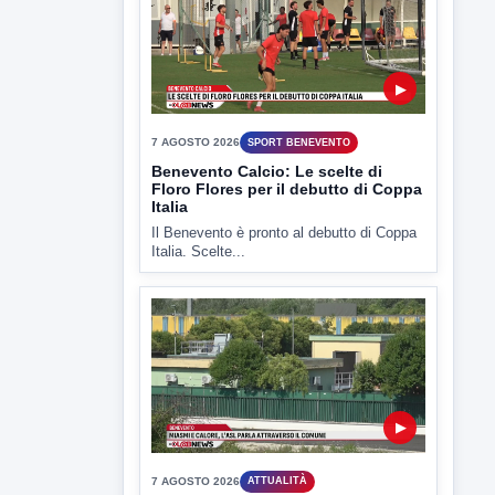
7 AGOSTO 2026
SPORT BENEVENTO
Benevento Calcio: Le scelte di
Floro Flores per il debutto di Coppa
Italia
Il Benevento è pronto al debutto di Coppa
Italia. Scelte...
▶
7 AGOSTO 2026
ATTUALITÀ
Miasmi e Calore, l'ASL parla
attraverso il Comune
Nessuna nuova moria di pesci e nessuna
criticità igienico-sanitaria nel...