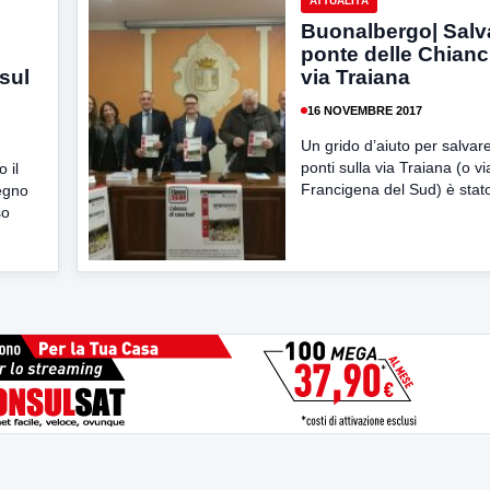
ATTUALITÀ
Buonalbergo| Salva
ponte delle Chianc
 sul
via Traiana
16 NOVEMBRE 2017
Un grido d’aiuto per salvar
ponti sulla via Traiana (o vi
 il
Francigena del Sud) è stato
vegno
so