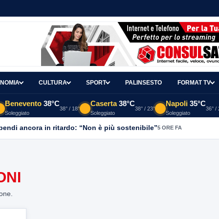
NOMIA
CULTURA
SPORT
PALINSESTO
FORMAT TV
Benevento
38°C
Caserta
38°C
Napoli
35°C
38° / 18°
38° / 23°
36° /
Soleggiato
Soleggiato
Soleggiato
ipendi ancora in ritardo: “Non è più sostenibile”
5 ORE FA
ONI
ione.