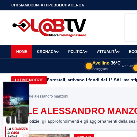
CHI SIAMO
CONTATTI
PUBBLICITÀ
CERCA
HOME
CRONACA
POLITICA
ATTUALITÀ
ECO
Avellino
36°C
37° / 20°
Soleggiato
Forestali, arrivano i fondi del 1° SAL ma st
ULTIME NOTIZIE
Home
> viale alessandro manzoni
VIALE ALESSANDRO MANZ
Tutte le notizie, gli approfondimenti e gli aggiornamenti della sez