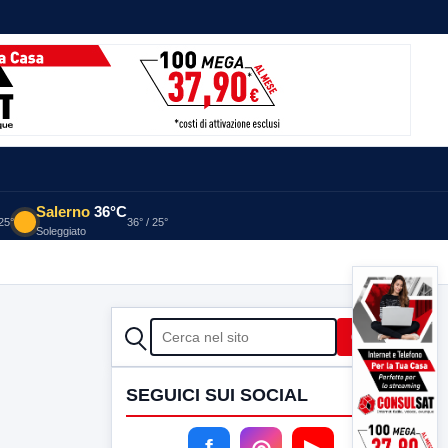
Salerno
36°C
 25°
36° / 25°
Soleggiato
CERCA
Cerca
SEGUICI SUI SOCIAL
f
◎
▶