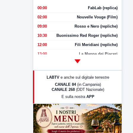
00:00
FabLab (replica)
02:00
Nouvelle Vouge (Film)
09:00
Rosso e Nero (repliche)
10:30
Buonissimo Red Roger (repliche)
12:00
Fili Meridiani (repliche)
13:00
La Mappa dei Piaceri
14:00
LabNews
17:00
LabNews (replica)
LABTV
e anche sul digitale terrestre
18:30
Di Faccia e di Profilo (repliche)
CANALE 84
(in Campania)
CANALE 268
(DDT Nazionale)
19:30
LabNews (Diretta)
E sulla nostra
APP
21:00
Free Sport
23:00
LabNews (replica)