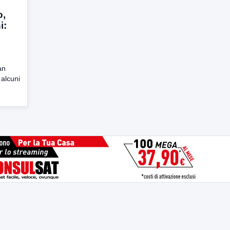
o,
i:
an
 alcuni