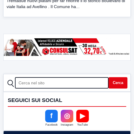
Trentadue nuovi platani per far rifiorire il lo storico boulevard di
viale Italia ad Avellino . Il Comune ha...
CERCA
Cerca
SEGUICI SUI SOCIAL
f
◎
▶
Facebook
Instagram
YouTube