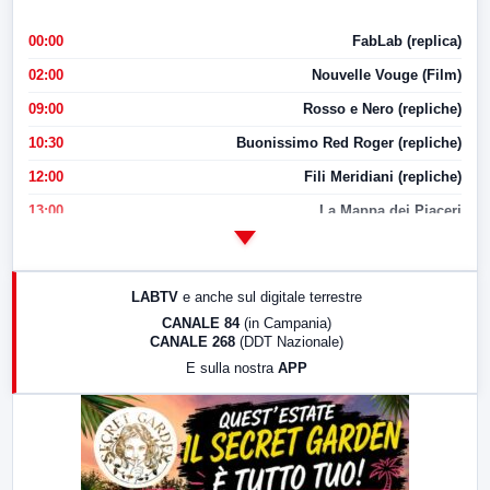
00:00
FabLab (replica)
02:00
Nouvelle Vouge (Film)
09:00
Rosso e Nero (repliche)
10:30
Buonissimo Red Roger (repliche)
12:00
Fili Meridiani (repliche)
13:00
La Mappa dei Piaceri
14:00
LabNews
17:00
LabNews (replica)
LABTV
e anche sul digitale terrestre
18:30
Di Faccia e di Profilo (repliche)
CANALE 84
(in Campania)
CANALE 268
(DDT Nazionale)
19:30
LabNews (Diretta)
E sulla nostra
APP
21:00
Free Sport
23:00
LabNews (replica)