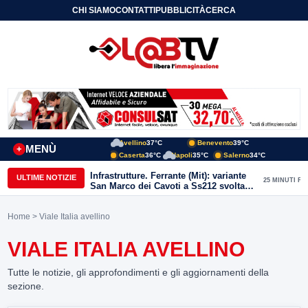
CHI SIAMO
CONTATTI
PUBBLICITÀ
CERCA
Avellino
37°C
Benevento
39°C
MENÙ
+
Caserta
36°C
Napoli
35°C
Salerno
34°C
Infrastrutture. Ferrante (Mit): variante
ULTIME NOTIZIE
25 MINUTI FA
San Marco dei Cavoti a Ss212 svolta
per il Sannio. Avanti con rilancio aree
interne
Home
> Viale Italia avellino
VIALE ITALIA AVELLINO
Tutte le notizie, gli approfondimenti e gli aggiornamenti della
sezione.