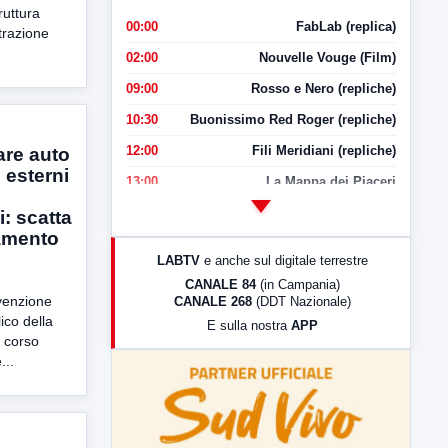
ruttura
00:00
FabLab (replica)
trazione
02:00
Nouvelle Vouge (Film)
09:00
Rosso e Nero (repliche)
10:30
Buonissimo Red Roger (repliche)
12:00
Fili Meridiani (repliche)
are auto
i esterni
13:00
La Mappa dei Piaceri
14:00
LabNews
i: scatta
namento
17:00
LabNews (replica)
LABTV
e anche sul digitale terrestre
18:30
Di Faccia e di Profilo (repliche)
CANALE 84
(in Campania)
evenzione
CANALE 268
(DDT Nazionale)
19:30
LabNews (Diretta)
co della
E sulla nostra
APP
21:00
Free Sport
 corso
...
23:00
LabNews (replica)