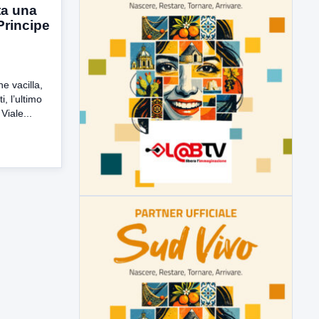
ta una
Principe
e vacilla,
i, l’ultimo
Viale...