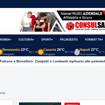
NOMIA
CULTURA
SPORT
PALINSESTO
FORMAT TV
Benevento
23°C
Caserta
26°C
Napoli
27°C
38° / 19°
35° / 24°
33° /
Soleggiato
Soleggiato
Poco nuvoloso
 Falcone e Borsellino: Zampetti e Lombardi replicano alle polemic
ione.