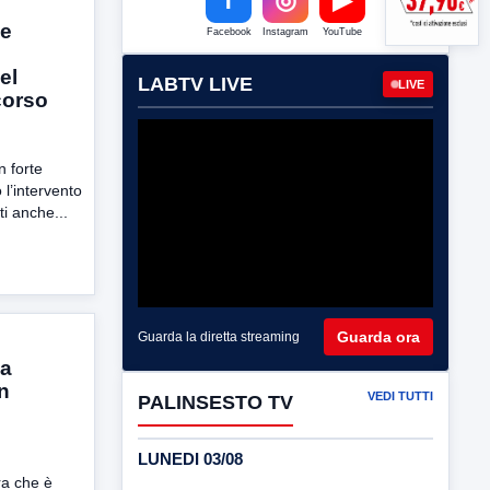
le
Facebook
Instagram
YouTube
del
LABTV LIVE
LIVE
corso
n forte
l’intervento
ti anche...
Guarda ora
Guarda la diretta streaming
za
n
VEDI TUTTI
PALINSESTO TV
LUNEDI 03/08
ra che è