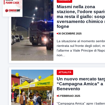
CRONACA
Miasmi nella zona
stazione, l’odore spar
ma resta il giallo: sos
sversamento chimico 
fogne
30 DICEMBRE 2025
La situazione al momento semb
rientrata sul fronte degli odori, 
l’allarme a Viale Principe di Napo
non...
ATTUALITÀ
Un nuovo mercato tar
“Campagna Amica” a
Benevento
5 FEBBRAIO 2025
“Campagna Amica” apre i battent