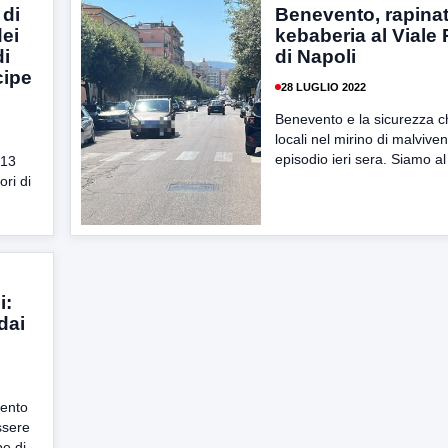
 di
Benevento, rapina
dei
kebaberia al Viale 
di
di Napoli
cipe
28 LUGLIO 2022
Benevento e la sicurezza ch
locali nel mirino di malvivent
episodio ieri sera. Siamo al 
 13
ori di
i:
dai
ento
ssere
pe di