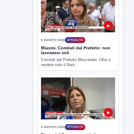
Miasmi, Comitati dal Prefetto: non
lasciateci soli
Comitati dal Prefetto Moscarella. Oltre a
rendere noto il flash...
▶
6 AGOSTO 2026
ATTUALITÀ
Tirata del Carro ancora in forse,
D'Ambrosio: continuiamo a lavorare
L'assessore comunale alla Cultura di
Mirabella Eclano, Raffaella Rita
D'Ambrosio,...