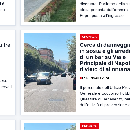
i 6
diventata. Parliamo della st
ne...
idrica pensata dall’amminis
Pepe, posta all’ingresso...
CRONACA
i tre
Cerca di danneggi
in sosta e gli arred
di un bar su Viale
Principale di Napol
divieto di allonta
12 GENNAIO 2024
 tre
trovati
Il personale dell’Ufficio Pr
Generale e Soccorso Pubbli
Questura di Benevento, nel
dell’attività di prevenzione e
CRONACA