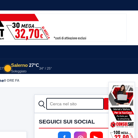
Salerno
27°C
 27°
34° / 25°
Soleggiato
he
8 ORE FA
CERCA
Cerca
SEGUICI SUI SOCIAL
f
◎
▶