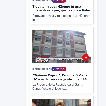
▶
6 AGOSTO 2026
CRONACA
"Sistema Caprio", Procura S.Maria
CV chiede rinvio a giudizio per 54
La Procura della Repubblica di Santa
Capua Vetere chiude le...
▶
6 AGOSTO 2026
ATTUALITÀ