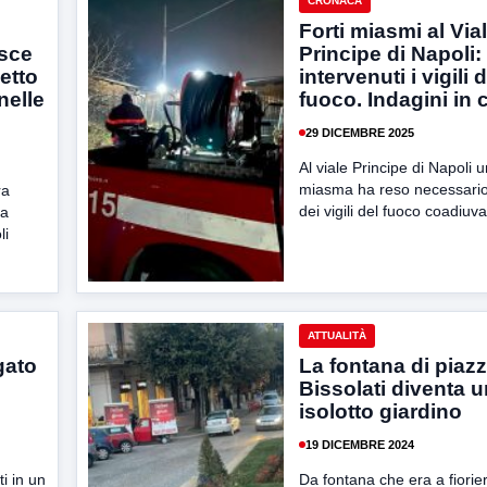
CRONACA
Forti miasmi al Via
isce
Principe di Napoli:
petto
intervenuti i vigili 
nelle
fuoco. Indagini in 
29 DICEMBRE 2025
Al viale Principe di Napoli u
miasma ha reso necessario 
ra
dei vigili del fuoco coadiuva
ma
li
ATTUALITÀ
gato
La fontana di piaz
Bissolati diventa u
isolotto giardino
19 DICEMBRE 2024
i in un
Da fontana che era a fiorie