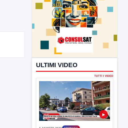
ULTIMI VIDEO
TUTTI I VIDEO
▶
6 AGOSTO 2026
CRONACA
Trovato in casa 42enne in una
pozza di sangue, giallo a viale Italia
Ritrovato senza vita il corpo di un 42enne
in un...