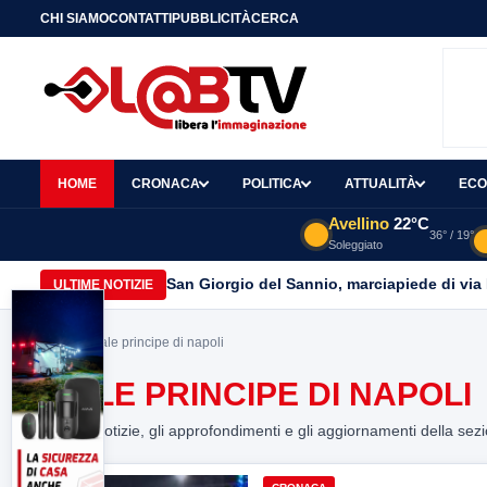
CHI SIAMO
CONTATTI
PUBBLICITÀ
CERCA
HOME
CRONACA
POLITICA
ATTUALITÀ
ECO
Avellino
22°C
36° / 19°
Soleggiato
San Giorgio del Sannio, marciapiede di via
ULTIME NOTIZIE
Home
> viale principe di napoli
VIALE PRINCIPE DI NAPOLI
Tutte le notizie, gli approfondimenti e gli aggiornamenti della sez