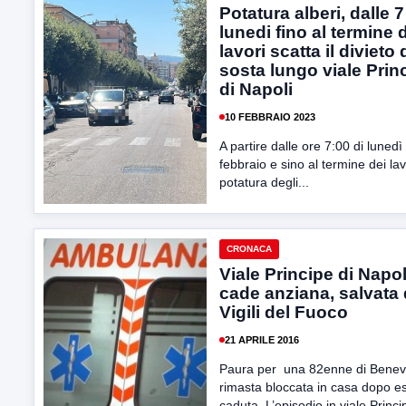
Potatura alberi, dalle 7
lunedi fino al termine 
lavori scatta il divieto 
sosta lungo viale Prin
di Napoli
10 FEBBRAIO 2023
A partire dalle ore 7:00 di lunedì
febbraio e sino al termine dei lav
potatura degli...
CRONACA
Viale Principe di Napol
cade anziana, salvata 
Vigili del Fuoco
21 APRILE 2016
Paura per una 82enne di Benev
rimasta bloccata in casa dopo e
caduta. L’episodio in viale Princi