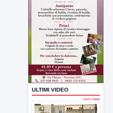
ULTIMI VIDEO
TUTTI I VIDEO
▶
7 AGOSTO 2026
SPORT BENEVENTO
Benevento Calcio: Le scelte di
Floro Flores per il debutto di Coppa
Italia
Il Benevento è pronto al debutto di Coppa
Italia. Scelte...