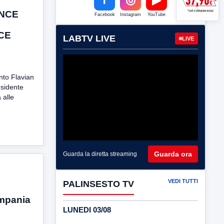
ANCE
Facebook
Instagram
YouTube
NCE
LABTV LIVE
LIVE
nto Flavian
esidente
 alle
Guarda ora
Guarda la diretta streaming
VEDI TUTTI
PALINSESTO TV
mpania
LUNEDI 03/08