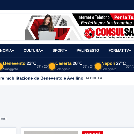
NOMIA
CULTURA
SPORT
PALINSESTO
FORMAT TV
Benevento
23°C
Caserta
26°C
Napoli
27°C
39° / 20°
35° / 24°
33° /
Soleggiato
Soleggiato
Soleggiato
re mobilitazione da Benevento e Avellino”
14 ORE FA
ione.