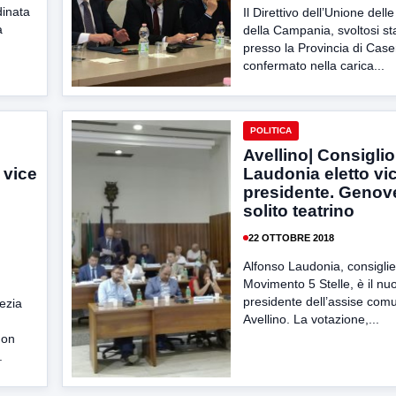
inata
Il Direttivo dell’Unione dell
a
della Campania, svoltosi s
presso la Provincia di Case
confermato nella carica...
POLITICA
Avellino| Consiglio
 vice
Laudonia eletto vi
presidente. Genov
solito teatrino
22 OTTOBRE 2018
Alfonso Laudonia, consiglie
Movimento 5 Stelle, è il nu
presidente dell’assise comu
ezia
Avellino. La votazione,...
non
.