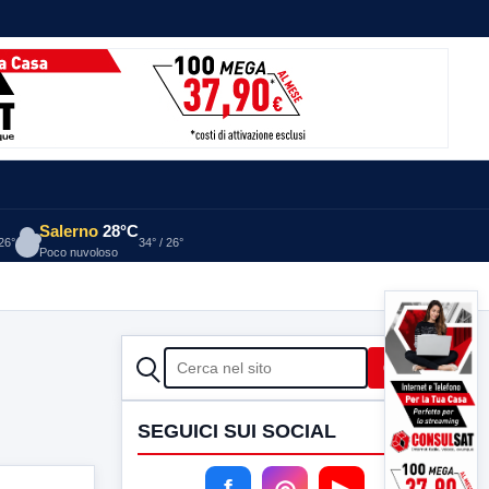
Salerno
28°C
 26°
34° / 26°
Poco nuvoloso
CERCA
Cerca
SEGUICI SUI SOCIAL
f
◎
▶