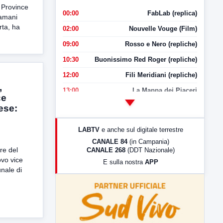
e Province
00:00
FabLab (replica)
tamani
rta, ha
02:00
Nouvelle Vouge (Film)
09:00
Rosso e Nero (repliche)
10:30
Buonissimo Red Roger (repliche)
12:00
Fili Meridiani (repliche)
,
13:00
La Mappa dei Piaceri
ce
14:00
LabNews
ese:
17:00
LabNews (replica)
LABTV
e anche sul digitale terrestre
18:30
Di Faccia e di Profilo (repliche)
CANALE 84
(in Campania)
re del
CANALE 268
(DDT Nazionale)
19:30
LabNews (Diretta)
ovo vice
E sulla nostra
APP
21:00
Free Sport
nale di
23:00
LabNews (replica)