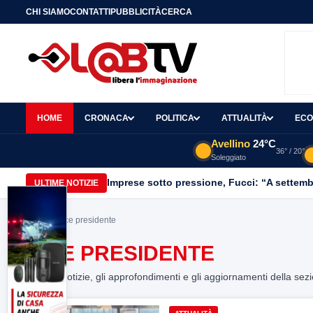
CHI SIAMO
CONTATTI
PUBBLICITÀ
CERCA
HOME
CRONACA
POLITICA
ATTUALITÀ
ECO
Avellino
24°C
36° / 20°
Soleggiato
Imprese sotto pressione, Fucci: “A settemb
ULTIME NOTIZIE
Home
> vice presidente
VICE PRESIDENTE
Tutte le notizie, gli approfondimenti e gli aggiornamenti della sez