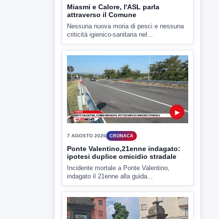
7 AGOSTO 2026
CRONACA
Ponte Valentino,21enne indagato:
ipotesi duplice omicidio stradale
Incidente mortale a Ponte Valentino,
indagato il 21enne alla guida...
▶
7 AGOSTO 2026
CRONACA
Malore o aggressione? Sarà
l'autopsia a chiarire il giallo di Villa
Adriana
Sarà affidato con ogni probabilità all'inizio
della prossima settimana l'incarico...