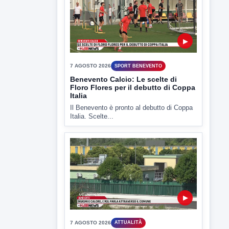
▶
7 AGOSTO 2026
ATTUALITÀ
Miasmi e Calore, l'ASL parla
attraverso il Comune
Nessuna nuova moria di pesci e nessuna
criticità igienico-sanitaria nel...
▶