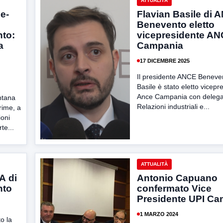
ATTUALITÀ
e-
Flavian Basile di 
Benevento eletto
nto:
vicepresidente A
a
Campania
l
17 DICEMBRE 2025
Il presidente ANCE Beneve
Basile è stato eletto vicepr
Ance Campania con delega
ntana
Relazioni industriali e...
rime, a
ioni
te...
ATTUALITÀ
A di
Antonio Capuano
nto
confermato Vice
Presidente UPI Ca
1 MARZO 2024
o la