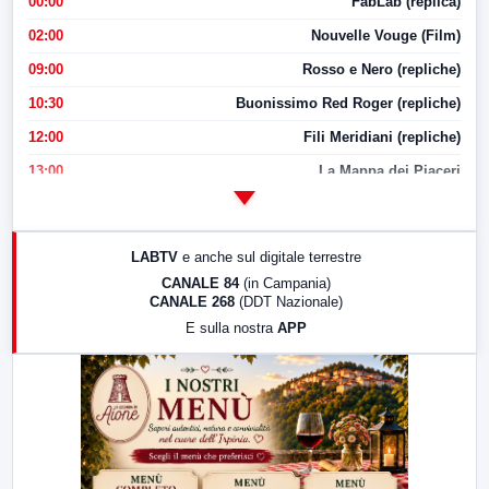
00:00
FabLab (replica)
02:00
Nouvelle Vouge (Film)
09:00
Rosso e Nero (repliche)
10:30
Buonissimo Red Roger (repliche)
12:00
Fili Meridiani (repliche)
13:00
La Mappa dei Piaceri
14:00
LabNews
17:00
LabNews (replica)
LABTV
e anche sul digitale terrestre
18:30
Di Faccia e di Profilo (repliche)
CANALE 84
(in Campania)
CANALE 268
(DDT Nazionale)
19:30
LabNews (Diretta)
E sulla nostra
APP
21:00
Free Sport
23:00
LabNews (replica)