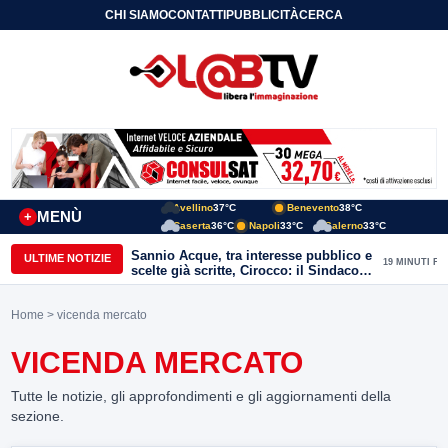
CHI SIAMO
CONTATTI
PUBBLICITÀ
CERCA
Avellino
37°C
Benevento
38°C
MENÙ
+
Caserta
36°C
Napoli
33°C
Salerno
33°C
Sannio Acque, tra interesse pubblico e
ULTIME NOTIZIE
19 MINUTI FA
scelte già scritte, Cirocco: il Sindaco
renda chiara la posizione di Molinara
Home
> vicenda mercato
VICENDA MERCATO
Tutte le notizie, gli approfondimenti e gli aggiornamenti della
sezione.