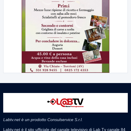
Labtv.net è un prodotto Consulservice S.r.l.
Labtv.net è il sito ufficiale del canale televisivo di Lab Tv canale 84