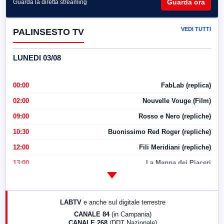
Guarda ora
Guarda la diretta streaming
VEDI TUTTI
PALINSESTO TV
LUNEDI 03/08
00:00
FabLab (replica)
02:00
Nouvelle Vouge (Film)
09:00
Rosso e Nero (repliche)
10:30
Buonissimo Red Roger (repliche)
12:00
Fili Meridiani (repliche)
13:00
La Mappa dei Piaceri
14:00
LabNews
17:00
LabNews (replica)
LABTV
e anche sul digitale terrestre
18:30
Di Faccia e di Profilo (repliche)
CANALE 84
(in Campania)
CANALE 268
(DDT Nazionale)