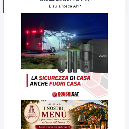
19:30
LabNews (Diretta)
E sulla nostra
APP
21:00
Free Sport
23:00
LabNews (replica)