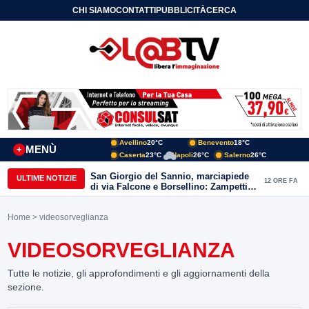
CHI SIAMO
CONTATTI
PUBBLICITÀ
CERCA
Avellino
20°C
Benevento
18°C
MENÙ
+
Caserta
23°C
Napoli
26°C
Salerno
26°C
San Giorgio del Sannio, marciapiede
ULTIME NOTIZIE
12 ORE FA
di via Falcone e Borsellino: Zampetti e
Lombardi replicano alle polemiche
Home
> videosorveglianza
VIDEOSORVEGLIANZA
Tutte le notizie, gli approfondimenti e gli aggiornamenti della
sezione.