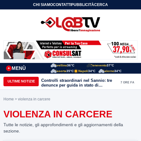
CHI SIAMO
CONTATTI
PUBBLICITÀ
CERCA
Avellino
36°C
Benevento
37°C
MENÙ
+
Caserta
35°C
Napoli
34°C
Salerno
34°C
Controlli straordinari nel Sannio: tre
ULTIME NOTIZIE
7 ORE FA
denunce per guida in stato di
ebbrezza, un arresto e 1.500 kg di
conserve sequestrate
Home
> violenza in carcere
VIOLENZA IN CARCERE
Tutte le notizie, gli approfondimenti e gli aggiornamenti della
sezione.