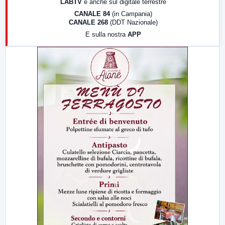
LABTV
e anche sul digitale terrestre
18:30
Di Faccia e di Profilo (repliche)
CANALE 84
(in Campania)
CANALE 268
(DDT Nazionale)
19:30
LabNews (Diretta)
E sulla nostra
APP
21:00
Free Sport
23:00
LabNews (replica)