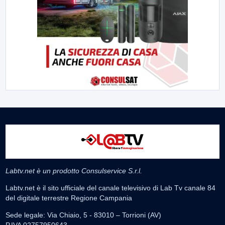
Labtv.net è un prodotto Consulservice S.r.l.
Labtv.net è il sito ufficiale del canale televisivo di Lab Tv canale 84
del digitale terrestre Regione Campania
Sede legale: Via Chiaio, 5 - 83010 – Torrioni (AV)
P.IVA 02757950643