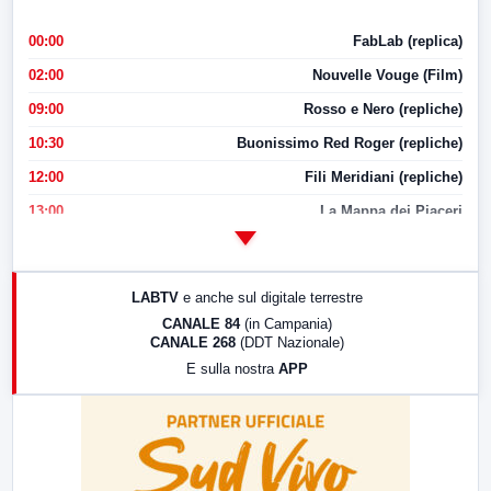
00:00
FabLab (replica)
02:00
Nouvelle Vouge (Film)
09:00
Rosso e Nero (repliche)
10:30
Buonissimo Red Roger (repliche)
12:00
Fili Meridiani (repliche)
13:00
La Mappa dei Piaceri
14:00
LabNews
17:00
LabNews (replica)
LABTV
e anche sul digitale terrestre
18:30
Di Faccia e di Profilo (repliche)
CANALE 84
(in Campania)
CANALE 268
(DDT Nazionale)
19:30
LabNews (Diretta)
E sulla nostra
APP
21:00
Free Sport
23:00
LabNews (replica)