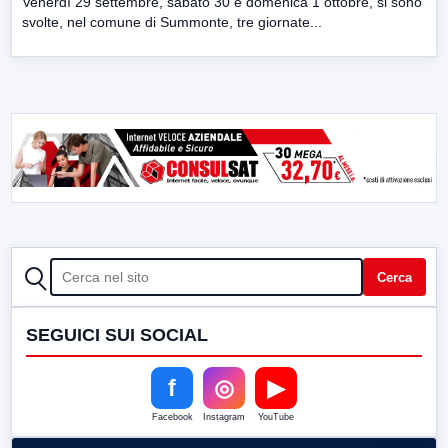
Venerdì 29 settembre, sabato 30 e domenica 1 ottobre, si sono
svolte, nel comune di Summonte, tre giornate...
CERCA
Cerca
SEGUICI SUI SOCIAL
f
◎
▶
Facebook
Instagram
YouTube