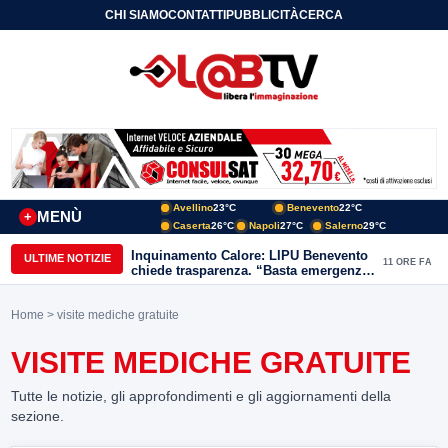
CHI SIAMO
CONTATTI
PUBBLICITÀ
CERCA
Avellino
23°C
Benevento
22°C
MENÙ
+
Caserta
26°C
Napoli
27°C
Salerno
29°C
Inquinamento Calore: LIPU Benevento
ULTIME NOTIZIE
11 ORE FA
chiede trasparenza. “Basta emergenze:
non possiamo continuare a trattare i
nostri corsi d’acqua come semplici
Home
> visite mediche gratuite
canali di scarico
VISITE MEDICHE GRATUITE
Tutte le notizie, gli approfondimenti e gli aggiornamenti della
sezione.