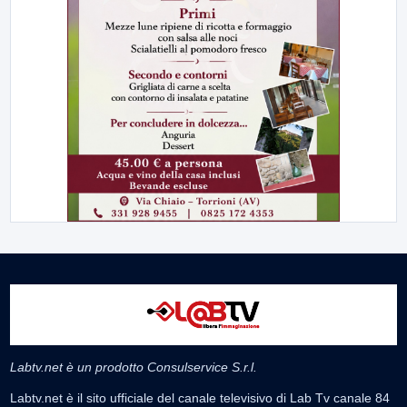
Labtv.net è un prodotto Consulservice S.r.l.
Labtv.net è il sito ufficiale del canale televisivo di Lab Tv canale 84