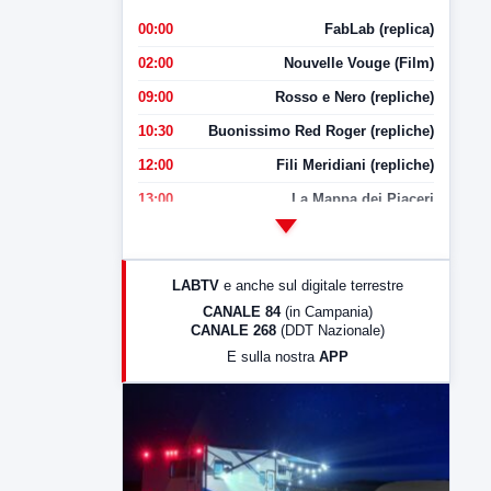
00:00
FabLab (replica)
02:00
Nouvelle Vouge (Film)
09:00
Rosso e Nero (repliche)
10:30
Buonissimo Red Roger (repliche)
12:00
Fili Meridiani (repliche)
13:00
La Mappa dei Piaceri
14:00
LabNews
17:00
LabNews (replica)
LABTV
e anche sul digitale terrestre
18:30
Di Faccia e di Profilo (repliche)
CANALE 84
(in Campania)
CANALE 268
(DDT Nazionale)
19:30
LabNews (Diretta)
E sulla nostra
APP
21:00
Free Sport
23:00
LabNews (replica)