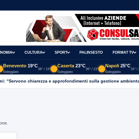
NOMIA
CULTURA
SPORT
PALINSESTO
FORMAT TV
Benevento
19°C
Caserta
23°C
Napoli
25°C
38° / 19°
36° / 23°
34° /
Soleggiato
Soleggiato
Soleggiato
ni: “Servono chiarezza e approfondimenti sulla gestione ambient
ione.