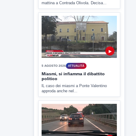
5 AGOSTO 2026
ATTUALITÀ
Hanon-Evo, i lavoratori dicono sì al
piano industriale
L'assemblea dei lavoratori Hanon questa
mattina a Contrada Olivola. Decisa...
▶
5 AGOSTO 2026
ATTUALITÀ
Miasmi, si infiamma il dibattito
politico
lL caso dei miasmi a Ponte Valentino
approda anche nel...