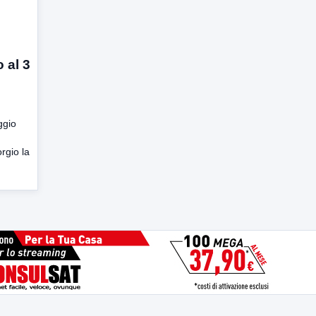
 al 3
ggio
rgio la