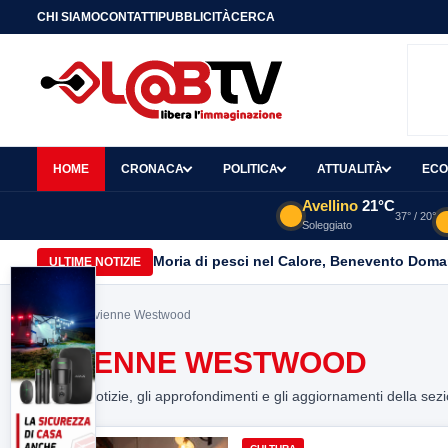
CHI SIAMO
CONTATTI
PUBBLICITÀ
CERCA
HOME
CRONACA
POLITICA
ATTUALITÀ
ECO
Avellino
21°C
37° / 20°
Soleggiato
Moria di pesci nel Calore, Benevento Doma
ULTIME NOTIZIE
Home
> Vivienne Westwood
VIVIENNE WESTWOOD
Tutte le notizie, gli approfondimenti e gli aggiornamenti della sez