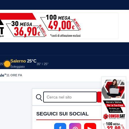
Salerno
25°C
 25°
35° / 25°
Soleggiato
ale”
11 ORE FA
CERCA
Cerca
SEGUICI SUI SOCIAL
f
◎
▶