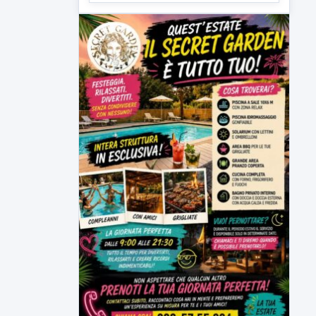
Sannio acque nelle mani di ACEA
Sannio Acque prende forma: costituita
ufficialmente la società per la...