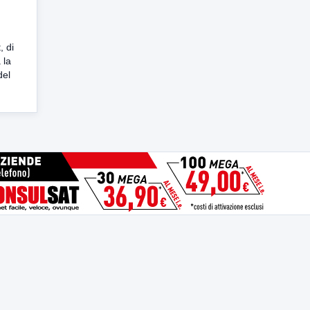
, di
 la
del