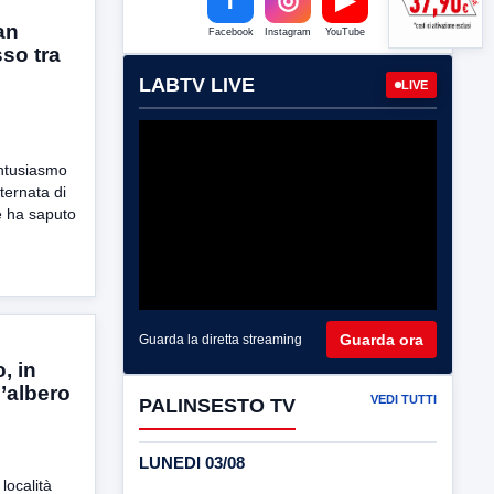
an
Facebook
Instagram
YouTube
so tra
LABTV LIVE
LIVE
ntusiasmo
ternata di
e ha saputo
Guarda ora
Guarda la diretta streaming
, in
’albero
VEDI TUTTI
PALINSESTO TV
LUNEDI 03/08
località