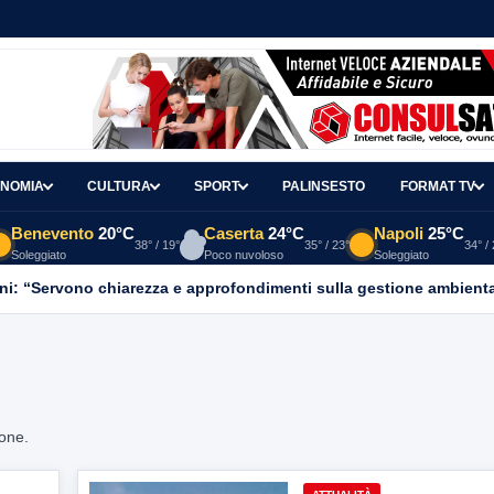
NOMIA
CULTURA
SPORT
PALINSESTO
FORMAT TV
Benevento
20°C
Caserta
24°C
Napoli
25°C
38° / 19°
35° / 23°
34° /
Soleggiato
Poco nuvoloso
Soleggiato
ni: “Servono chiarezza e approfondimenti sulla gestione ambient
ione.