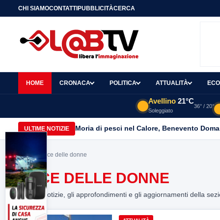
CHI SIAMO
CONTATTI
PUBBLICITÀ
CERCA
HOME
CRONACA
POLITICA
ATTUALITÀ
ECO
Avellino
21°C
36° / 20°
Soleggiato
Moria di pesci nel Calore, Benevento Doma
ULTIME NOTIZIE
Home
> voce delle donne
VOCE DELLE DONNE
Tutte le notizie, gli approfondimenti e gli aggiornamenti della sez