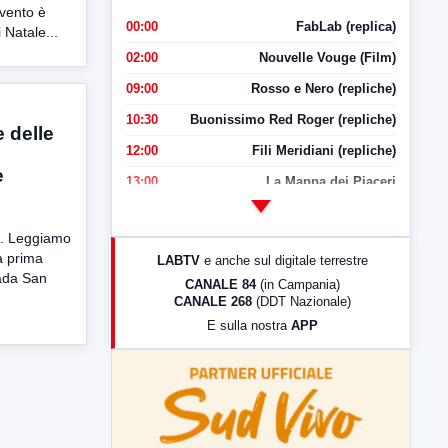
evento è
00:00
FabLab (replica)
 Natale...
02:00
Nouvelle Vouge (Film)
09:00
Rosso e Nero (repliche)
10:30
Buonissimo Red Roger (repliche)
 delle
12:00
Fili Meridiani (repliche)
e
13:00
La Mappa dei Piaceri
14:00
LabNews
i . Leggiamo
17:00
LabNews (replica)
a prima
LABTV
e anche sul digitale terrestre
18:30
Di Faccia e di Profilo (repliche)
rada San
CANALE 84
(in Campania)
CANALE 268
(DDT Nazionale)
19:30
LabNews (Diretta)
E sulla nostra
APP
21:00
Free Sport
23:00
LabNews (replica)