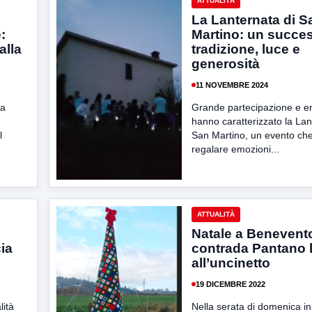
ATTUALITÀ
La Lanternata di S
:
Martino: un succes
alla
tradizione, luce e
generosità
11 NOVEMBRE 2024
na
Grande partecipazione e e
hanno caratterizzato la Lan
l
San Martino, un evento ch
regalare emozioni...
ATTUALITÀ
Natale a Benevento
ia
contrada Pantano l
all’uncinetto
19 DICEMBRE 2022
lità
Nella serata di domenica in 