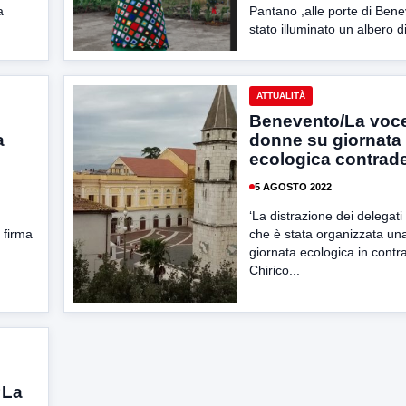
a
Pantano ,alle porte di Ben
stato illuminato un albero di
ATTUALITÀ
Benevento/La voce
a
donne su giornata
ecologica contrad
5 AGOSTO 2022
‘La distrazione dei delegat
 firma
che è stata organizzata un
giornata ecologica in cont
Chirico...
“La