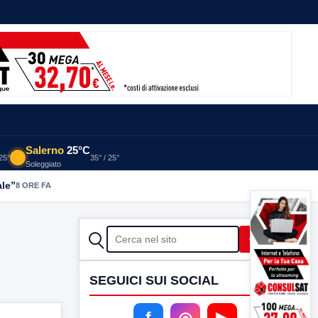
Salerno
25°C
 25°
35° / 25°
Soleggiato
ale”
8 ORE FA
CERCA
Cerca
SEGUICI SUI SOCIAL
f
◎
▶