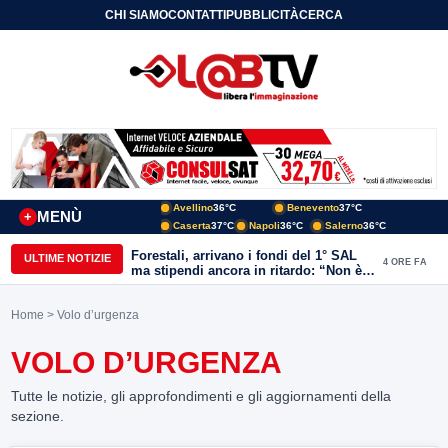
CHI SIAMO
CONTATTI
PUBBLICITÀ
CERCA
Avellino
36°C
Benevento
37°C
MENÙ
+
Caserta
37°C
Napoli
36°C
Salerno
36°C
Forestali, arrivano i fondi del 1° SAL
ULTIME NOTIZIE
4 ORE FA
ma stipendi ancora in ritardo: “Non è
più sostenibile”
Home
> Volo d’urgenza
VOLO D’URGENZA
Tutte le notizie, gli approfondimenti e gli aggiornamenti della
sezione.