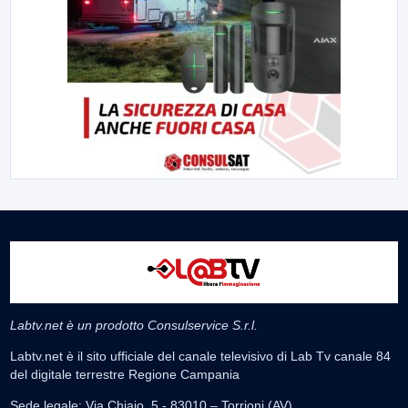
Labtv.net è un prodotto Consulservice S.r.l.
Labtv.net è il sito ufficiale del canale televisivo di Lab Tv canale 84
del digitale terrestre Regione Campania
Sede legale: Via Chiaio, 5 - 83010 – Torrioni (AV)