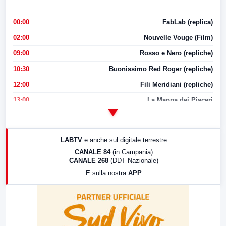
00:00
FabLab (replica)
02:00
Nouvelle Vouge (Film)
09:00
Rosso e Nero (repliche)
10:30
Buonissimo Red Roger (repliche)
12:00
Fili Meridiani (repliche)
13:00
La Mappa dei Piaceri
14:00
LabNews
17:00
LabNews (replica)
LABTV
e anche sul digitale terrestre
18:30
Di Faccia e di Profilo (repliche)
CANALE 84
(in Campania)
CANALE 268
(DDT Nazionale)
19:30
LabNews (Diretta)
E sulla nostra
APP
21:00
Free Sport
23:00
LabNews (replica)