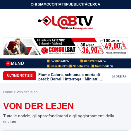
CHI SIAMO
CONTATTI
PUBBLICITÀ
CERCA
Avellino
28°C
Benevento
25°C
MENÙ
+
Caserta
29°C
Napoli
29°C
Salerno
31°C
Fiume Calore, schiuma e moria di
ULTIME NOTIZIE
10 ORE FA
pesci: Borrelli interroga i Ministri.
“Benevento paga l’assenza del
depuratore
Home
> Von der lejen
VON DER LEJEN
Tutte le notizie, gli approfondimenti e gli aggiornamenti della
sezione.