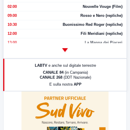
02:00
Nouvelle Vouge (Film)
09:00
Rosso e Nero (repliche)
10:30
Buonissimo Red Roger (repliche)
12:00
Fili Meridiani (repliche)
13:00
La Mappa dei Piaceri
14:00
LabNews
17:00
LabNews (replica)
LABTV
e anche sul digitale terrestre
18:30
Di Faccia e di Profilo (repliche)
CANALE 84
(in Campania)
CANALE 268
(DDT Nazionale)
19:30
LabNews (Diretta)
E sulla nostra
APP
21:00
Free Sport
23:00
LabNews (replica)