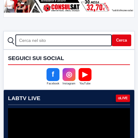
CERCA
Cerca
SEGUICI SUI SOCIAL
f
◎
▶
Facebook
Instagram
YouTube
LABTV LIVE
LIVE