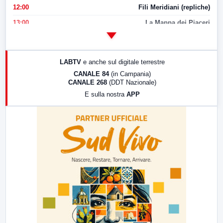
12:00
Fili Meridiani (repliche)
13:00
La Mappa dei Piaceri
14:00
LabNews
17:00
LabNews (replica)
LABTV
e anche sul digitale terrestre
18:30
Di Faccia e di Profilo (repliche)
CANALE 84
(in Campania)
CANALE 268
(DDT Nazionale)
19:30
LabNews (Diretta)
E sulla nostra
APP
21:00
Free Sport
23:00
LabNews (replica)