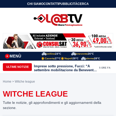
CHI SIAMO
CONTATTI
PUBBLICITÀ
CERCA
Avellino
24°C
Benevento
26°C
MENÙ
+
Caserta
27°C
Napoli
28°C
Salerno
28°C
Imprese sotto pressione, Fucci: “A
ULTIME NOTIZIE
5 ORE FA
settembre mobilitazione da Benevento
e Avellino”
Home
> Witche league
WITCHE LEAGUE
Tutte le notizie, gli approfondimenti e gli aggiornamenti della
sezione.