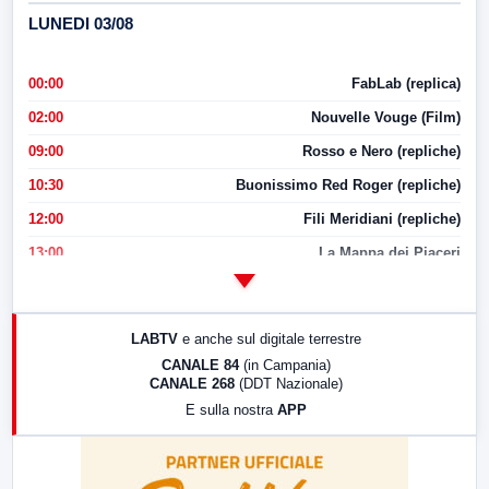
LUNEDI 03/08
00:00
FabLab (replica)
02:00
Nouvelle Vouge (Film)
09:00
Rosso e Nero (repliche)
10:30
Buonissimo Red Roger (repliche)
12:00
Fili Meridiani (repliche)
13:00
La Mappa dei Piaceri
14:00
LabNews
17:00
LabNews (replica)
LABTV
e anche sul digitale terrestre
18:30
Di Faccia e di Profilo (repliche)
CANALE 84
(in Campania)
CANALE 268
(DDT Nazionale)
19:30
LabNews (Diretta)
E sulla nostra
APP
21:00
Free Sport
23:00
LabNews (replica)