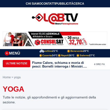
CHI SIAMO
CONTATTI
PUBBLICITÀ
CERCA
Avellino
21°C
Benevento
20°C
MENÙ
+
Caserta
24°C
Napoli
26°C
Salerno
27°C
Fiume Calore, schiuma e moria di
ULTIME NOTIZIE
4 ORE FA
pesci: Borrelli interroga i Ministri.
“Benevento paga l’assenza del
depuratore
Home
> yoga
YOGA
Tutte le notizie, gli approfondimenti e gli aggiornamenti della
sezione.