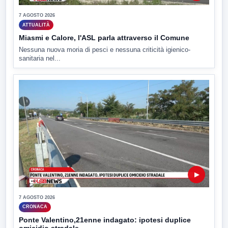
7 AGOSTO 2026
ATTUALITÀ
Miasmi e Calore, l'ASL parla attraverso il Comune
Nessuna nuova moria di pesci e nessuna criticità igienico-
sanitaria nel...
▶
7 AGOSTO 2026
CRONACA
Ponte Valentino,21enne indagato: ipotesi duplice
omicidio stradale