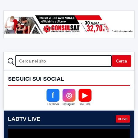
CERCA
Cerca
SEGUICI SUI SOCIAL
f
◎
▶
Facebook
Instagram
YouTube
LABTV LIVE
LIVE