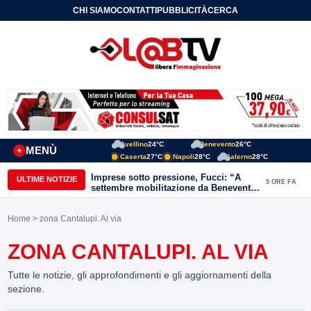
CHI SIAMO
CONTATTI
PUBBLICITÀ
CERCA
Avellino
24°C
Benevento
26°C
MENÙ
+
Caserta
27°C
Napoli
28°C
Salerno
28°C
Imprese sotto pressione, Fucci: “A
ULTIME NOTIZIE
5 ORE FA
settembre mobilitazione da Benevento
e Avellino”
Home
> zona Cantalupi. Al via
ZONA CANTALUPI. AL VIA
Tutte le notizie, gli approfondimenti e gli aggiornamenti della
sezione.