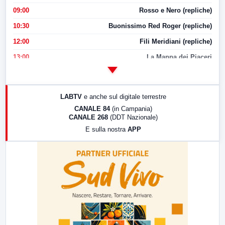
09:00
Rosso e Nero (repliche)
10:30
Buonissimo Red Roger (repliche)
12:00
Fili Meridiani (repliche)
13:00
La Mappa dei Piaceri
14:00
LabNews
17:00
LabNews (replica)
LABTV
e anche sul digitale terrestre
18:30
Di Faccia e di Profilo (repliche)
CANALE 84
(in Campania)
CANALE 268
(DDT Nazionale)
19:30
LabNews (Diretta)
E sulla nostra
APP
21:00
Free Sport
23:00
LabNews (replica)