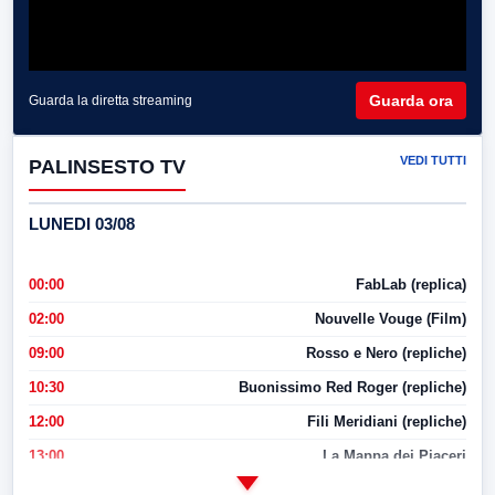
Guarda ora
Guarda la diretta streaming
VEDI TUTTI
PALINSESTO TV
LUNEDI 03/08
00:00
FabLab (replica)
02:00
Nouvelle Vouge (Film)
09:00
Rosso e Nero (repliche)
10:30
Buonissimo Red Roger (repliche)
12:00
Fili Meridiani (repliche)
13:00
La Mappa dei Piaceri
14:00
LabNews