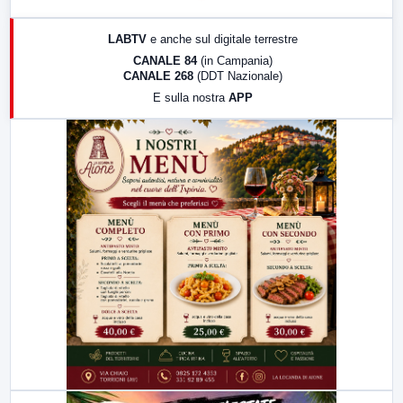
17:00
LabNews (replica)
LABTV
e anche sul digitale terrestre
18:30
Di Faccia e di Profilo (repliche)
CANALE 84
(in Campania)
CANALE 268
(DDT Nazionale)
19:30
LabNews (Diretta)
E sulla nostra
APP
21:00
Free Sport
23:00
LabNews (replica)