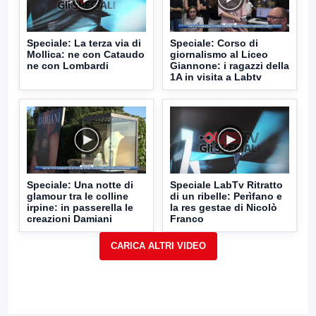
Speciale: La terza via di
Speciale: Corso di
Mollica: ne con Cataudo
giornalismo al Liceo
ne con Lombardi
Giannone: i ragazzi della
1A in visita a Labtv
Speciale: Una notte di
Speciale LabTv Ritratto
glamour tra le colline
di un ribelle: Perìfano e
irpine: in passerella le
la res gestae di Nicolò
creazioni Damiani
Franco