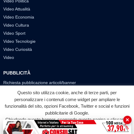
Video Politica
Video Attualità
Video Economia
Video Cultura
Video Sport
Video Tecnologie
Video Curiosità
Video
PUBBLICITÀ
Richiesta pubblicazione articoli/banner
Questo sito utilizza cookie, anche di terze parti, per
SEGUICI SUI SOCIAL
personalizzare i contenuti come widget per ampliare le
funzionalità del sito, opzioni Facebook, Twitter e social e funzioni
f
◎
▶
pubblicitarie di Google.
Facebook
Instagram
YouTube
×
Chiudendo questo banner, scorrendo questa pagina o cliccando
su qualunque suo elemento acconsenti all'uso dei cookie.