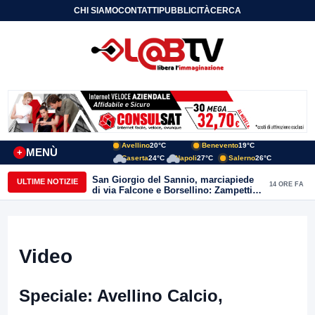
CHI SIAMO
CONTATTI
PUBBLICITÀ
CERCA
Avellino
20°C
Benevento
19°C
MENÙ
+
Caserta
24°C
Napoli
27°C
Salerno
26°C
San Giorgio del Sannio, marciapiede
ULTIME NOTIZIE
14 ORE FA
di via Falcone e Borsellino: Zampetti e
Lombardi replicano alle polemiche
Video
Speciale: Avellino Calcio,