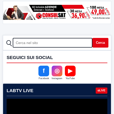
CERCA
Cerca
SEGUICI SUI SOCIAL
f
◎
▶
Facebook
Instagram
YouTube
LABTV LIVE
LIVE