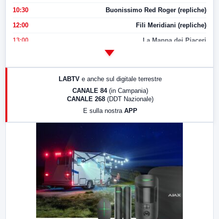
10:30
Buonissimo Red Roger (repliche)
12:00
Fili Meridiani (repliche)
13:00
La Mappa dei Piaceri
14:00
LabNews
17:00
LabNews (replica)
LABTV
e anche sul digitale terrestre
18:30
Di Faccia e di Profilo (repliche)
CANALE 84
(in Campania)
CANALE 268
(DDT Nazionale)
19:30
LabNews (Diretta)
E sulla nostra
APP
21:00
Free Sport
23:00
LabNews (replica)