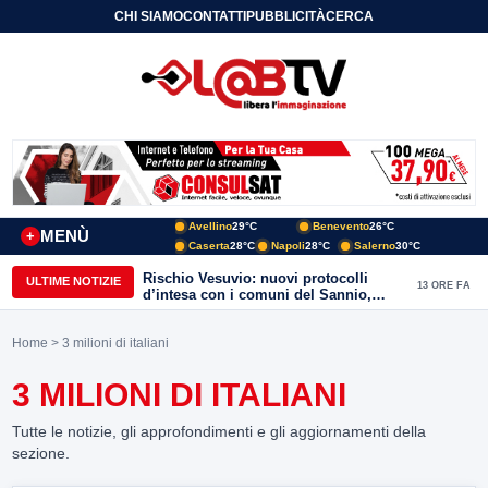
CHI SIAMO
CONTATTI
PUBBLICITÀ
CERCA
Avellino
29°C
Benevento
26°C
MENÙ
+
Caserta
28°C
Napoli
28°C
Salerno
30°C
Rischio Vesuvio: nuovi protocolli
ULTIME NOTIZIE
13 ORE FA
d’intesa con i comuni del Sannio,
firmato il protocollo con Arpaise
Home
> 3 milioni di italiani
3 MILIONI DI ITALIANI
Tutte le notizie, gli approfondimenti e gli aggiornamenti della
sezione.