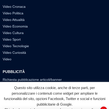
Video Cronaca
Video Politica
Video Attualità
Video Economia
Video Cultura
Video Sport
Video Tecnologie
Video Curiosità
Video
PUBBLICITÀ
Richiesta pubblicazione articoli/banner
Questo sito utilizza cookie, anche di terze parti, per
SEGUICI SUI SOCIAL
personalizzare i contenuti come widget per ampliare le
f
◎
▶
funzionalità del sito, opzioni Facebook, Twitter e social e funzioni
pubblicitarie di Google.
Facebook
Instagram
YouTube