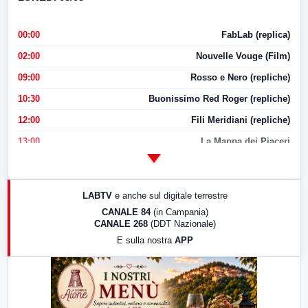
00:00
FabLab (replica)
02:00
Nouvelle Vouge (Film)
09:00
Rosso e Nero (repliche)
10:30
Buonissimo Red Roger (repliche)
12:00
Fili Meridiani (repliche)
13:00
La Mappa dei Piaceri
14:00
LabNews
17:00
LabNews (replica)
LABTV
e anche sul digitale terrestre
18:30
Di Faccia e di Profilo (repliche)
CANALE 84
(in Campania)
CANALE 268
(DDT Nazionale)
19:30
LabNews (Diretta)
E sulla nostra
APP
21:00
Free Sport
23:00
LabNews (replica)