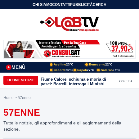
CHI SIAMO
CONTATTI
PUBBLICITÀ
CERCA
Avellino
23°C
Benevento
22°C
MENÙ
+
Caserta
26°C
Napoli
27°C
Salerno
27°C
Fiume Calore, schiuma e moria di
ULTIME NOTIZIE
2 ORE FA
pesci: Borrelli interroga i Ministri.
“Benevento paga l’assenza del
depuratore
Home
> 57enne
57ENNE
Tutte le notizie, gli approfondimenti e gli aggiornamenti della
sezione.