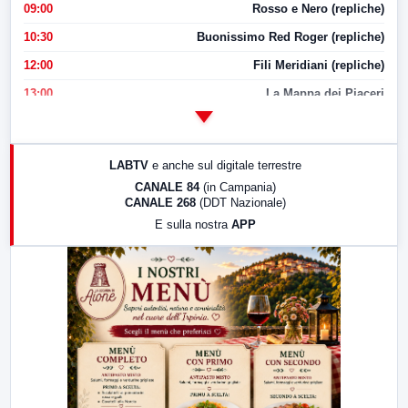
09:00
Rosso e Nero (repliche)
10:30
Buonissimo Red Roger (repliche)
12:00
Fili Meridiani (repliche)
13:00
La Mappa dei Piaceri
14:00
LabNews
17:00
LabNews (replica)
LABTV
e anche sul digitale terrestre
18:30
Di Faccia e di Profilo (repliche)
CANALE 84
(in Campania)
CANALE 268
(DDT Nazionale)
19:30
LabNews (Diretta)
E sulla nostra
APP
21:00
Free Sport
23:00
LabNews (replica)