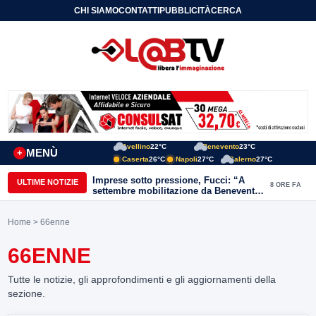
CHI SIAMO
CONTATTI
PUBBLICITÀ
CERCA
Avellino
22°C
Benevento
23°C
MENÙ
+
Caserta
26°C
Napoli
27°C
Salerno
27°C
Imprese sotto pressione, Fucci: “A
ULTIME NOTIZIE
8 ORE FA
settembre mobilitazione da Benevento
e Avellino”
Home
> 66enne
66ENNE
Tutte le notizie, gli approfondimenti e gli aggiornamenti della
sezione.