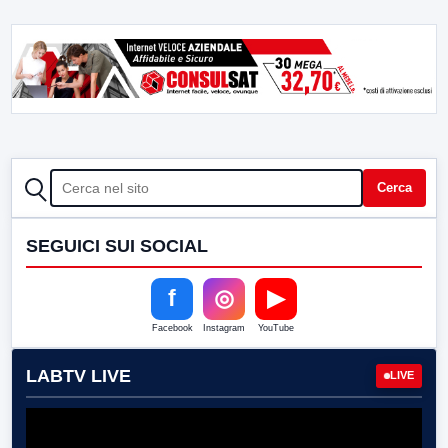
CERCA
Cerca
SEGUICI SUI SOCIAL
f
◎
▶
Facebook
Instagram
YouTube
LABTV LIVE
LIVE