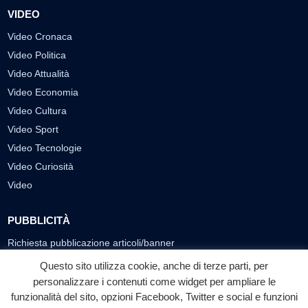
VIDEO
Video Cronaca
Video Politica
Video Attualità
Video Economia
Video Cultura
Video Sport
Video Tecnologie
Video Curiosità
Video
PUBBLICITÀ
Richiesta pubblicazione articoli/banner
Questo sito utilizza cookie, anche di terze parti, per
SEGUICI SUI SOCIAL
personalizzare i contenuti come widget per ampliare le
f
◎
▶
funzionalità del sito, opzioni Facebook, Twitter e social e funzioni