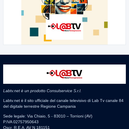
Labtv.net è un prodotto Consulservice S.r.l.
Labtv.net è il sito ufficiale del canale televisivo di Lab Tv canale 84
del digitale terrestre Regione Campania
Sede legale: Via Chiaio, 5 - 83010 – Torrioni (AV)
P.IVA 02757950643
Oscr. R.E.A. AV N.181151