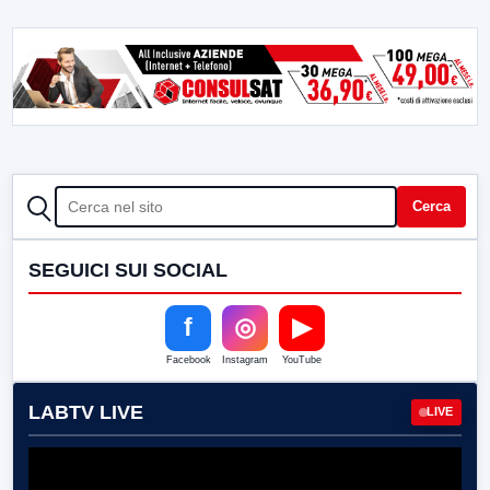
CERCA
Cerca
SEGUICI SUI SOCIAL
f
◎
▶
Facebook
Instagram
YouTube
LABTV LIVE
LIVE