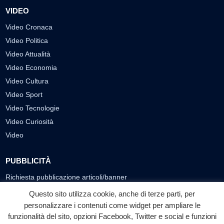
VIDEO
Video Cronaca
Video Politica
Video Attualità
Video Economia
Video Cultura
Video Sport
Video Tecnologie
Video Curiosità
Video
PUBBLICITÀ
Richiesta pubblicazione articoli/banner
Questo sito utilizza cookie, anche di terze parti, per
SEGUICI SUI SOCIAL
personalizzare i contenuti come widget per ampliare le
funzionalità del sito, opzioni Facebook, Twitter e social e funzioni
f
◎
▶