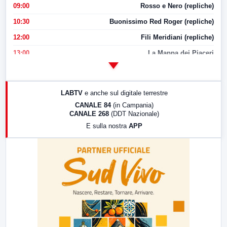
09:00
Rosso e Nero (repliche)
10:30
Buonissimo Red Roger (repliche)
12:00
Fili Meridiani (repliche)
13:00
La Mappa dei Piaceri
14:00
LabNews
17:00
LabNews (replica)
LABTV
e anche sul digitale terrestre
18:30
Di Faccia e di Profilo (repliche)
CANALE 84
(in Campania)
CANALE 268
(DDT Nazionale)
19:30
LabNews (Diretta)
E sulla nostra
APP
21:00
Free Sport
23:00
LabNews (replica)