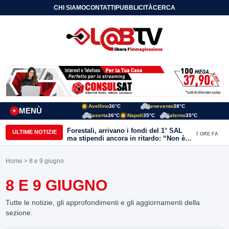
CHI SIAMO
CONTATTI
PUBBLICITÀ
CERCA
Avellino
36°C
Benevento
38°C
MENÙ
+
Caserta
36°C
Napoli
35°C
Salerno
35°C
Forestali, arrivano i fondi del 1° SAL
ULTIME NOTIZIE
7 ORE FA
ma stipendi ancora in ritardo: “Non è
più sostenibile”
Home
> 8 e 9 giugno
8 E 9 GIUGNO
Tutte le notizie, gli approfondimenti e gli aggiornamenti della
sezione.