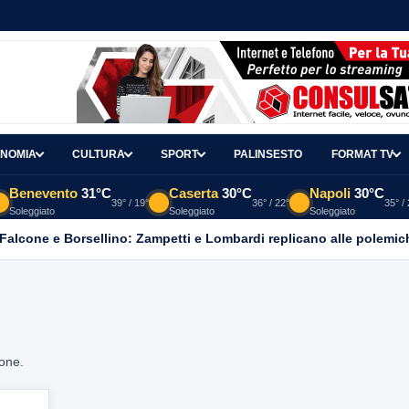
NOMIA
CULTURA
SPORT
PALINSESTO
FORMAT TV
Benevento
31°C
Caserta
30°C
Napoli
30°C
39° / 19°
36° / 22°
35° /
Soleggiato
Soleggiato
Soleggiato
 Falcone e Borsellino: Zampetti e Lombardi replicano alle polemic
ione.