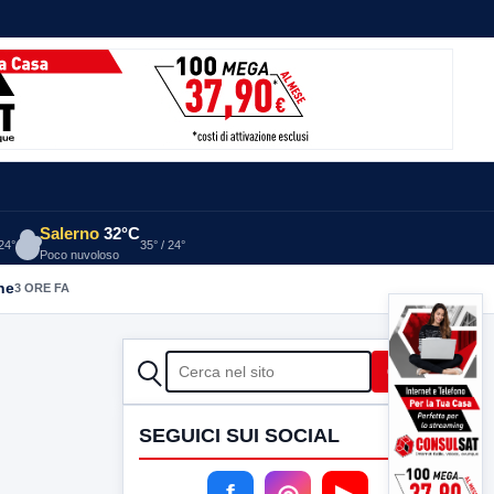
Salerno
32°C
 24°
35° / 24°
Poco nuvoloso
he
3 ORE FA
CERCA
Cerca
SEGUICI SUI SOCIAL
f
◎
▶