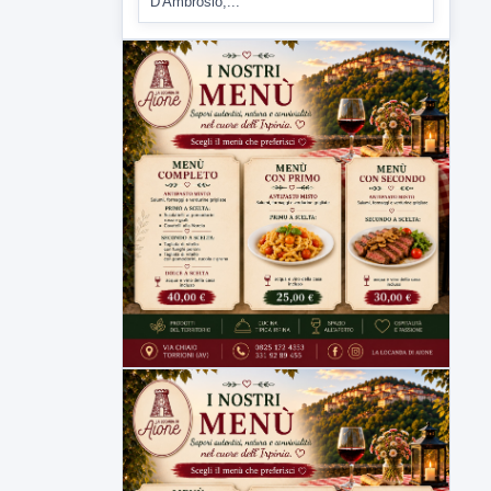
Tirata del Carro ancora in forse,
D'Ambrosio: continuiamo a lavorare
L'assessore comunale alla Cultura di
Mirabella Eclano, Raffaella Rita
D'Ambrosio,...