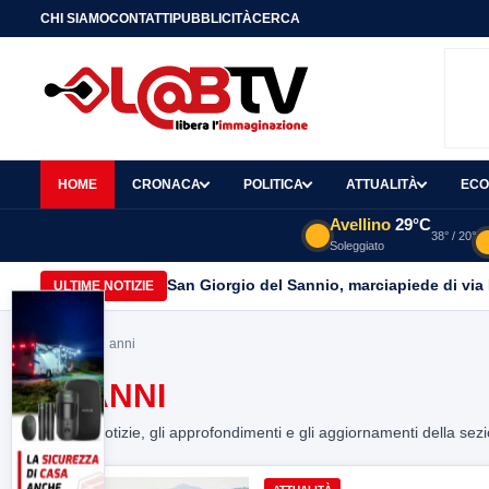
CHI SIAMO
CONTATTI
PUBBLICITÀ
CERCA
HOME
CRONACA
POLITICA
ATTUALITÀ
ECO
Avellino
29°C
38° / 20°
Soleggiato
San Giorgio del Sannio, marciapiede di via
ULTIME NOTIZIE
Home
> 91 anni
91 ANNI
Tutte le notizie, gli approfondimenti e gli aggiornamenti della sez