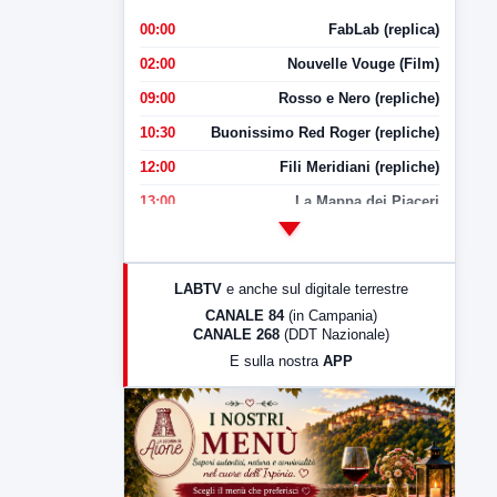
00:00
FabLab (replica)
02:00
Nouvelle Vouge (Film)
09:00
Rosso e Nero (repliche)
10:30
Buonissimo Red Roger (repliche)
12:00
Fili Meridiani (repliche)
13:00
La Mappa dei Piaceri
14:00
LabNews
17:00
LabNews (replica)
LABTV
e anche sul digitale terrestre
18:30
Di Faccia e di Profilo (repliche)
CANALE 84
(in Campania)
CANALE 268
(DDT Nazionale)
19:30
LabNews (Diretta)
E sulla nostra
APP
21:00
Free Sport
23:00
LabNews (replica)