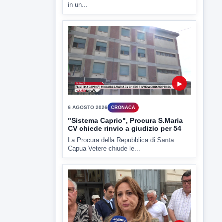
6 AGOSTO 2026
CRONACA
Trovato in casa 42enne in una
pozza di sangue, giallo a viale Italia
Ritrovato senza vita il corpo di un 42enne
in un...
▶
6 AGOSTO 2026
CRONACA
"Sistema Caprio", Procura S.Maria
CV chiede rinvio a giudizio per 54
La Procura della Repubblica di Santa
Capua Vetere chiude le...