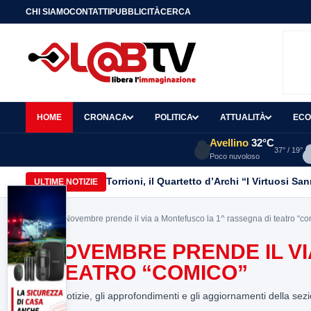
CHI SIAMO
CONTATTI
PUBBLICITÀ
CERCA
HOME
CRONACA
POLITICA
ATTUALITÀ
ECO
Avellino
32°C
37° / 19°
Poco nuvoloso
Torrioni, il Quartetto d’Archi “I Virtuosi S
ULTIME NOTIZIE
Home
> A Novembre prende il via a Montefusco la 1^ rassegna di teatro “co
A NOVEMBRE PRENDE IL V
DI TEATRO “COMICO”
Tutte le notizie, gli approfondimenti e gli aggiornamenti della sez