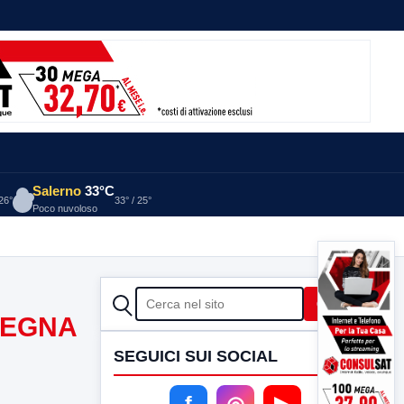
Salerno
33°C
 26°
33° / 25°
Poco nuvoloso
CERCA
Cerca
SEGNA
SEGUICI SUI SOCIAL
f
◎
▶