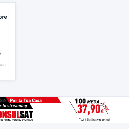
bre
a
osti –