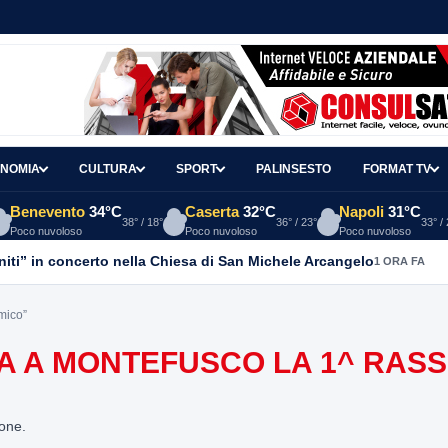
NOMIA
CULTURA
SPORT
PALINSESTO
FORMAT TV
Benevento
34°C
Caserta
32°C
Napoli
31°C
38° / 18°
36° / 23°
33° /
Poco nuvoloso
Poco nuvoloso
Poco nuvoloso
anniti” in concerto nella Chiesa di San Michele Arcangelo
1 ORA FA
mico”
IA A MONTEFUSCO LA 1^ RAS
ione.