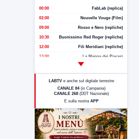
00:00
FabLab (replica)
02:00
Nouvelle Vouge (Film)
09:00
Rosso e Nero (repliche)
10:30
Buonissimo Red Roger (repliche)
12:00
Fili Meridiani (repliche)
13:00
La Mappa dei Piaceri
14:00
LabNews
17:00
LabNews (replica)
LABTV
e anche sul digitale terrestre
18:30
Di Faccia e di Profilo (repliche)
CANALE 84
(in Campania)
CANALE 268
(DDT Nazionale)
19:30
LabNews (Diretta)
E sulla nostra
APP
21:00
Free Sport
23:00
LabNews (replica)