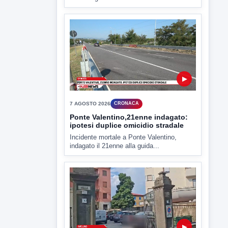
7 AGOSTO 2026
ATTUALITÀ
Miasmi e Calore, l'ASL parla
attraverso il Comune
Nessuna nuova moria di pesci e nessuna
criticità igienico-sanitaria nel...
▶
7 AGOSTO 2026
CRONACA
Ponte Valentino,21enne indagato:
ipotesi duplice omicidio stradale
Incidente mortale a Ponte Valentino,
indagato il 21enne alla guida...