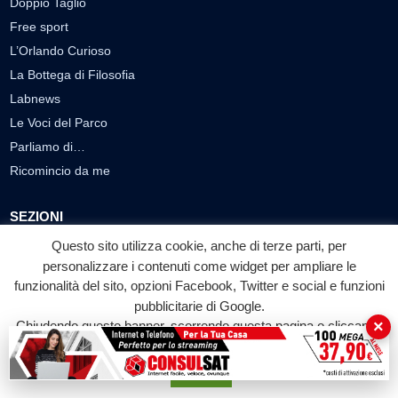
Doppio Taglio
Free sport
L’Orlando Curioso
La Bottega di Filosofia
Labnews
Le Voci del Parco
Parliamo di…
Ricomincio da me
SEZIONI
Questo sito utilizza cookie, anche di terze parti, per
Cronaca
personalizzare i contenuti come widget per ampliare le
Politica
funzionalità del sito, opzioni Facebook, Twitter e social e funzioni
Attualità
pubblicitarie di Google.
Cultura
×
Chiudendo questo banner, scorrendo questa pagina o cliccando
Economia
su qualunque suo elemento acconsenti all'uso dei cookie.
Sport
Accetta
Eventi