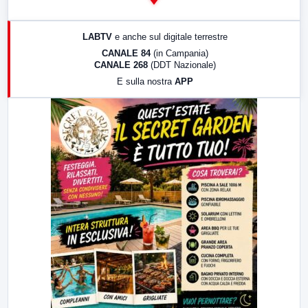
14:00
LabNews
17:00
LabNews (replica)
LABTV
e anche sul digitale terrestre
18:30
Di Faccia e di Profilo (repliche)
CANALE 84
(in Campania)
CANALE 268
(DDT Nazionale)
19:30
LabNews (Diretta)
E sulla nostra
APP
21:00
Free Sport
23:00
LabNews (replica)