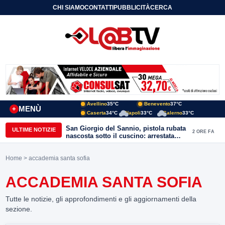
CHI SIAMO
CONTATTI
PUBBLICITÀ
CERCA
Avellino
35°C
Benevento
37°C
MENÙ
+
Caserta
34°C
Napoli
33°C
Salerno
33°C
San Giorgio del Sannio, pistola rubata
ULTIME NOTIZIE
2 ORE FA
nascosta sotto il cuscino: arrestata
51enne
Home
> accademia santa sofia
ACCADEMIA SANTA SOFIA
Tutte le notizie, gli approfondimenti e gli aggiornamenti della
sezione.