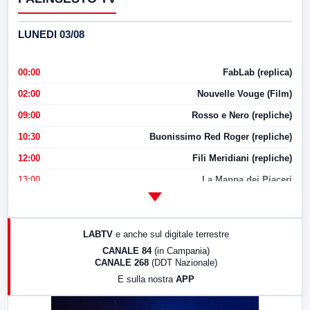
LUNEDI 03/08
00:00
FabLab (replica)
02:00
Nouvelle Vouge (Film)
09:00
Rosso e Nero (repliche)
10:30
Buonissimo Red Roger (repliche)
12:00
Fili Meridiani (repliche)
13:00
La Mappa dei Piaceri
14:00
LabNews
17:00
LabNews (replica)
LABTV
e anche sul digitale terrestre
18:30
Di Faccia e di Profilo (repliche)
CANALE 84
(in Campania)
CANALE 268
(DDT Nazionale)
19:30
LabNews (Diretta)
E sulla nostra
APP
21:00
Free Sport
23:00
LabNews (replica)