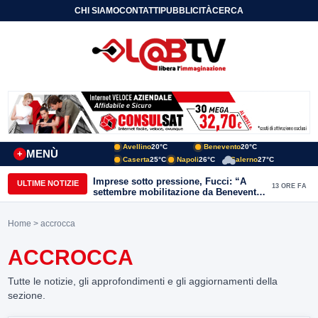
CHI SIAMO
CONTATTI
PUBBLICITÀ
CERCA
Avellino
20°C
Benevento
20°C
MENÙ
+
Caserta
25°C
Napoli
26°C
Salerno
27°C
Imprese sotto pressione, Fucci: “A
ULTIME NOTIZIE
13 ORE FA
settembre mobilitazione da Benevento
e Avellino”
Home
> accrocca
ACCROCCA
Tutte le notizie, gli approfondimenti e gli aggiornamenti della
sezione.