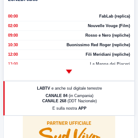
00:00
FabLab (replica)
02:00
Nouvelle Vouge (Film)
09:00
Rosso e Nero (repliche)
10:30
Buonissimo Red Roger (repliche)
12:00
Fili Meridiani (repliche)
13:00
La Mappa dei Piaceri
14:00
LabNews
17:00
LabNews (replica)
LABTV
e anche sul digitale terrestre
18:30
Di Faccia e di Profilo (repliche)
CANALE 84
(in Campania)
CANALE 268
(DDT Nazionale)
19:30
LabNews (Diretta)
E sulla nostra
APP
21:00
Free Sport
23:00
LabNews (replica)