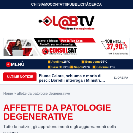
CHI SIAMO
CONTATTI
PUBBLICITÀ
CERCA
Avellino
28°C
Benevento
25°C
MENÙ
+
Caserta
29°C
Napoli
29°C
Salerno
31°C
Fiume Calore, schiuma e moria di
ULTIME NOTIZIE
11 ORE FA
pesci: Borrelli interroga i Ministri.
“Benevento paga l’assenza del
depuratore
Home
> affette da patologie degenerative
AFFETTE DA PATOLOGIE
DEGENERATIVE
Tutte le notizie, gli approfondimenti e gli aggiornamenti della
sezione.