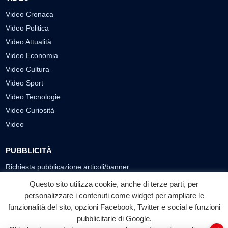
Video Cronaca
Video Politica
Video Attualità
Video Economia
Video Cultura
Video Sport
Video Tecnologie
Video Curiosità
Video
PUBBLICITÀ
Richiesta pubblicazione articoli/banner
Questo sito utilizza cookie, anche di terze parti, per
SEGUICI SUI SOCIAL
personalizzare i contenuti come widget per ampliare le
funzionalità del sito, opzioni Facebook, Twitter e social e funzioni
f
◎
▶
pubblicitarie di Google.
Facebook
Instagram
YouTube