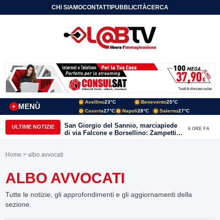
CHI SIAMO
CONTATTI
PUBBLICITÀ
CERCA
Avellino
23°C
Benevento
25°C
MENÙ
+
Caserta
27°C
Napoli
28°C
Salerno
27°C
San Giorgio del Sannio, marciapiede
ULTIME NOTIZIE
6 ORE FA
di via Falcone e Borsellino: Zampetti e
Lombardi replicano alle polemiche
Home
> albo avvocati
ALBO AVVOCATI
Tutte le notizie, gli approfondimenti e gli aggiornamenti della
sezione.