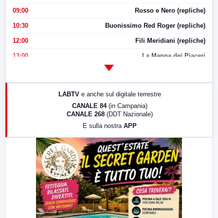
09:00
Rosso e Nero (repliche)
10:30
Buonissimo Red Roger (repliche)
12:00
Fili Meridiani (repliche)
13:00
La Mappa dei Piaceri
14:00
LabNews
17:00
LabNews (replica)
LABTV
e anche sul digitale terrestre
18:30
Di Faccia e di Profilo (repliche)
CANALE 84
(in Campania)
CANALE 268
(DDT Nazionale)
19:30
LabNews (Diretta)
E sulla nostra
APP
21:00
Free Sport
23:00
LabNews (replica)