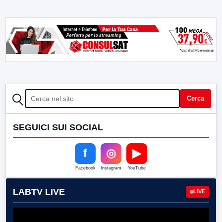
CERCA
Cerca
SEGUICI SUI SOCIAL
f
◎
▶
Facebook
Instagram
YouTube
LABTV LIVE
LIVE