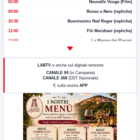
02:00
Nouvelle Vouge (Film)
09:00
Rosso e Nero (repliche)
10:30
Buonissimo Red Roger (repliche)
12:00
Fili Meridiani (repliche)
13:00
La Mappa dei Piaceri
14:00
LabNews
17:00
LabNews (replica)
LABTV
e anche sul digitale terrestre
18:30
Di Faccia e di Profilo (repliche)
CANALE 84
(in Campania)
CANALE 268
(DDT Nazionale)
19:30
LabNews (Diretta)
E sulla nostra
APP
21:00
Free Sport
23:00
LabNews (replica)