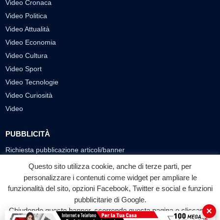
Video Cronaca
Video Politica
Video Attualità
Video Economia
Video Cultura
Video Sport
Video Tecnologie
Video Curiosità
Video
PUBBLICITÀ
Richiesta pubblicazione articoli/banner
Questo sito utilizza cookie, anche di terze parti, per
SEGUICI SUI SOCIAL
personalizzare i contenuti come widget per ampliare le
f
◎
▶
funzionalità del sito, opzioni Facebook, Twitter e social e funzioni
pubblicitarie di Google.
Facebook
Instagram
YouTube
×
Chiudendo questo banner, scorrendo questa pagina o cliccando