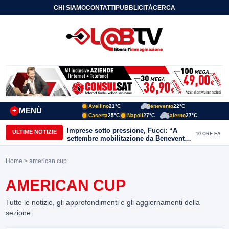
CHI SIAMO
CONTATTI
PUBBLICITÀ
CERCA
Avellino
21°C
Benevento
22°C
MENÙ
+
Caserta
25°C
Napoli
27°C
Salerno
27°C
Imprese sotto pressione, Fucci: “A
ULTIME NOTIZIE
10 ORE FA
settembre mobilitazione da Benevento
e Avellino”
Home
> american cup
AMERICAN CUP
Tutte le notizie, gli approfondimenti e gli aggiornamenti della
sezione.