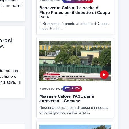
▶
ni amorosini
..
7 AGOSTO 2026
SPORT BENEVENTO
Benevento Calcio: Le scelte di
Floro Flores per il debutto di Coppa
Italia
Il Benevento è pronto al debutto di Coppa
orosi
Italia. Scelte...
os
ta mattina.
ochiaro e
ziativa, “Il
▶
7 AGOSTO 2026
ATTUALITÀ
Miasmi e Calore, l'ASL parla
attraverso il Comune
Nessuna nuova moria di pesci e nessuna
criticità igienico-sanitaria nel...