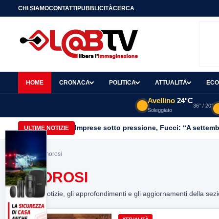
CHI SIAMO
CONTATTI
PUBBLICITÀ
CERCA
HOME
CRONACA
POLITICA
ATTUALITÀ
ECO
Avellino
24°C
36° / 20°
Soleggiato
Imprese sotto pressione, Fucci: “A settemb
ULTIME NOTIZIE
Home
> amorosi
AMOROSI
Tutte le notizie, gli approfondimenti e gli aggiornamenti della sez