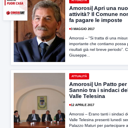
ATTUALITÀ
Amorosi| Apri una nu
attività? Il Comune non
fa pagare le imposte
3 MAGGIO 2017
Amorosi – “Si tratta di una misur
importante che contiamo possa 
risultati già nel breve periodo”. 
Giuseppe...
ATTUALITÀ
Amorosi| Un Patto per 
Sannio tra i sindaci de
Valle Telesina
12 APRILE 2017
Amorosi – Erano tanti i sindaci d
Valle Telesina presenti lunedì se
Palazzo Maturi per partecipare a