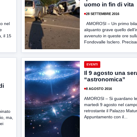
uomo in fin di vita
28 SETTEMBRE 2016
o nel
AMOROSI – Un primo bila
re
alquanto grave quello dell’
, il 15
avvenuto in queste ore sull
Fondovalle Isclero. Precisa
EVENTI
Il 9 agosto una ser
“astronomica”
di
8 AGOSTO 2016
AMOROSI – Si guardano le 
martedi 9 agosto nel camp
retrostante il Palazzo Matur
inato
Appuntamento con il...
io, ma,
ei