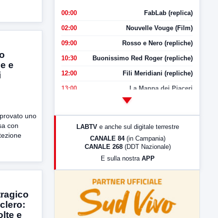
00:00
FabLab (replica)
02:00
Nouvelle Vouge (Film)
09:00
Rosso e Nero (repliche)
lo
10:30
Buonissimo Red Roger (repliche)
e e
12:00
Fili Meridiani (repliche)
i
13:00
La Mappa dei Piaceri
14:00
LabNews
pprovato uno
17:00
LabNews (replica)
sa con
LABTV
e anche sul digitale terrestre
18:30
Di Faccia e di Profilo (repliche)
otezione
CANALE 84
(in Campania)
CANALE 268
(DDT Nazionale)
19:30
LabNews (Diretta)
E sulla nostra
APP
21:00
Free Sport
23:00
LabNews (replica)
tragico
clero:
lte e