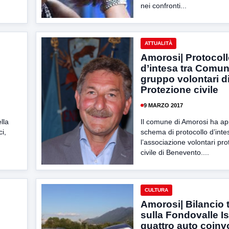
nei confronti...
ATTUALITÀ
Amorosi| Protocol
d’intesa tra Comun
gruppo volontari d
Protezione civile
9 MARZO 2017
lla
Il comune di Amorosi ha a
ci,
schema di protocollo d’inte
l’associazione volontari pr
civile di Benevento....
CULTURA
Amorosi| Bilancio 
sulla Fondovalle Is
quattro auto coinvo