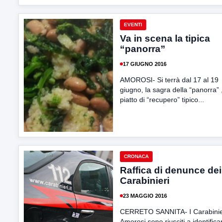
EVENTI
Va in scena la tipica
“panorra”
17 GIUGNO 2016
AMOROSI- Si terrà dal 17 al 19
giugno, la sagra della “panorra” 
piatto di “recupero” tipico...
CRONACA
Raffica di denunce dei
Carabinieri
23 MAGGIO 2016
CERRETO SANNITA- I Carabinier
Amorosi sono riusciti a identifica