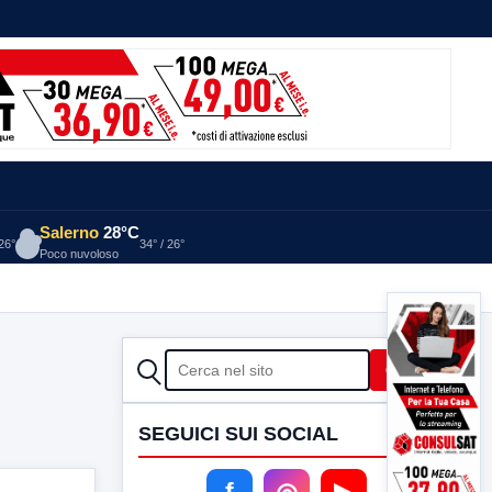
Salerno
28°C
 26°
34° / 26°
Poco nuvoloso
CERCA
Cerca
SEGUICI SUI SOCIAL
f
◎
▶