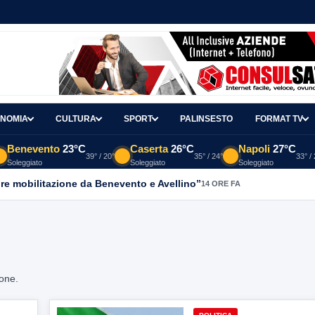
NOMIA
CULTURA
SPORT
PALINSESTO
FORMAT TV
Benevento
23°C
Caserta
26°C
Napoli
27°C
39° / 20°
35° / 24°
33° /
Soleggiato
Soleggiato
Soleggiato
re mobilitazione da Benevento e Avellino”
14 ORE FA
ione.