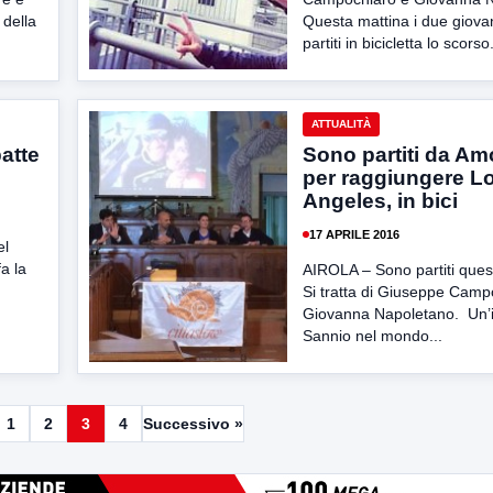
 della
Questa mattina i due giova
partiti in bicicletta lo scorso.
ATTUALITÀ
atte
Sono partiti da Am
per raggiungere L
Angeles, in bici
17 APRILE 2016
el
a la
AIROLA – Sono partiti ques
Si tratta di Giuseppe Camp
Giovanna Napoletano. Un’ini
Sannio nel mondo...
1
2
3
4
Successivo »