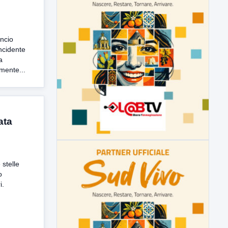
ncio
incidente
a
mente...
ata
stelle
o
i.