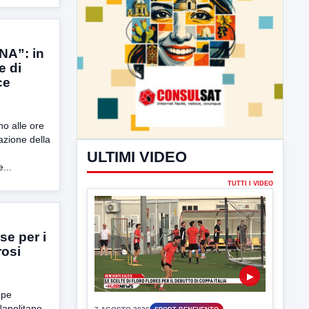
NA”: in
e di
ce
o alle ore
azione della
...
ULTIMI VIDEO
TUTTI I VIDEO
se per i
rosi
ppe
apolitano.