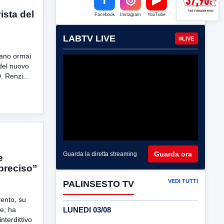
ista del
Facebook
Instagram
YouTube
LABTV LIVE
LIVE
cano ormai
 del nuovo
. Renzi...
Guarda ora
Guarda la diretta streaming
e
preciso”
VEDI TUTTI
PALINSESTO TV
vento, su
LUNEDI 03/08
le, ha
terdittivo