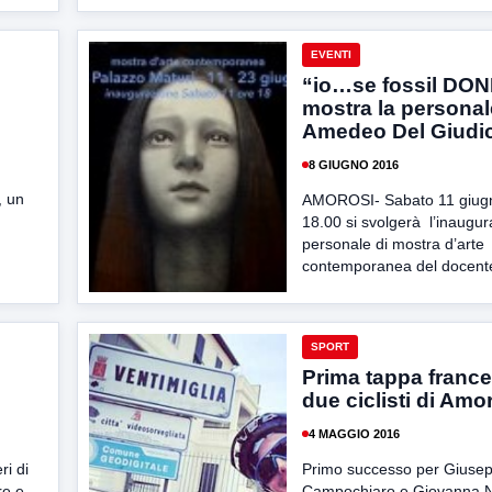
EVENTI
“io…se fossil DON
mostra la personal
Amedeo Del Giudi
8 GIUGNO 2016
, un
AMOROSI- Sabato 11 giugn
18.00 si svolgerà l’inaugur
personale di mostra d’arte
contemporanea del docente
SPORT
Prima tappa france
due ciclisti di Amo
4 MAGGIO 2016
i di
Primo successo per Giuse
re e
Campochiaro e Giovanna N