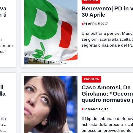
POLITICA
ova
Benevento| PD in v
 ti
30 Aprile
24 APRILE 2017
Una poltrona per tre. Man
sei giorni scarsi alla scelta
a
segretario nazionale del PD
portare
Così
CRONACA
il
Caso Amorosi, De
lla
Girolamo: “Occorr
quadro normativo 
22 MARZO 2017
ella
Il Gip del tribunale di Bene
ra a
richiesta della procura loca
d...
emesso un provvedimento in