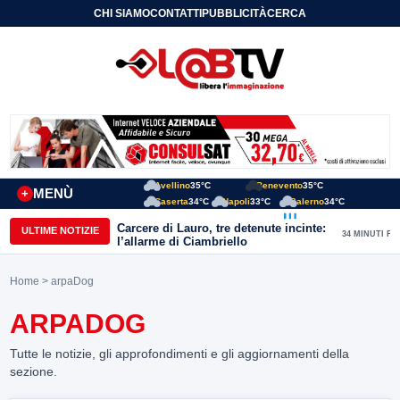
CHI SIAMO
CONTATTI
PUBBLICITÀ
CERCA
Avellino
35°C
Benevento
35°C
MENÙ
+
Caserta
34°C
Napoli
33°C
Salerno
34°C
Carcere di Lauro, tre detenute incinte:
ULTIME NOTIZIE
34 MINUTI FA
l’allarme di Ciambriello
Home
> arpaDog
ARPADOG
Tutte le notizie, gli approfondimenti e gli aggiornamenti della
sezione.