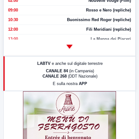
02:00
Nouvelle Vouge (Film)
09:00
Rosso e Nero (repliche)
10:30
Buonissimo Red Roger (repliche)
12:00
Fili Meridiani (repliche)
13:00
La Mappa dei Piaceri
14:00
LabNews
17:00
LabNews (replica)
LABTV
e anche sul digitale terrestre
18:30
Di Faccia e di Profilo (repliche)
CANALE 84
(in Campania)
CANALE 268
(DDT Nazionale)
19:30
LabNews (Diretta)
E sulla nostra
APP
21:00
Free Sport
23:00
LabNews (replica)