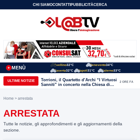
CHI SIAMO
CONTATTI
PUBBLICITÀ
CERCA
Avellino
32°C
Benevento
34°C
MENÙ
+
Caserta
32°C
Napoli
31°C
Salerno
33°C
Torrioni, il Quartetto d’Archi “I Virtuosi
ULTIME NOTIZIE
2 ORE FA
Sanniti” in concerto nella Chiesa di
San Michele Arcangelo
Home
> arrestata
ARRESTATA
Tutte le notizie, gli approfondimenti e gli aggiornamenti della
sezione.