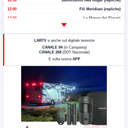
10:30
Buonissimo Red Roger (repliche)
12:00
Fili Meridiani (repliche)
13:00
La Mappa dei Piaceri
14:00
LabNews
17:00
LabNews (replica)
LABTV
e anche sul digitale terrestre
18:30
Di Faccia e di Profilo (repliche)
CANALE 84
(in Campania)
CANALE 268
(DDT Nazionale)
19:30
LabNews (Diretta)
E sulla nostra
APP
21:00
Free Sport
23:00
LabNews (replica)