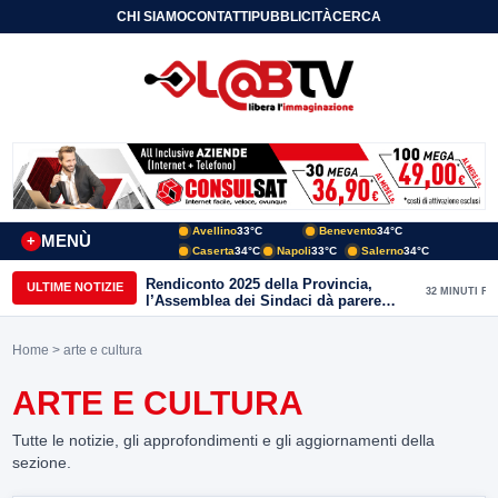
CHI SIAMO
CONTATTI
PUBBLICITÀ
CERCA
Avellino
33°C
Benevento
34°C
MENÙ
+
Caserta
34°C
Napoli
33°C
Salerno
34°C
Rendiconto 2025 della Provincia,
ULTIME NOTIZIE
32 MINUTI FA
l’Assemblea dei Sindaci dà parere
favorevole all’unanimità
Home
> arte e cultura
ARTE E CULTURA
Tutte le notizie, gli approfondimenti e gli aggiornamenti della
sezione.