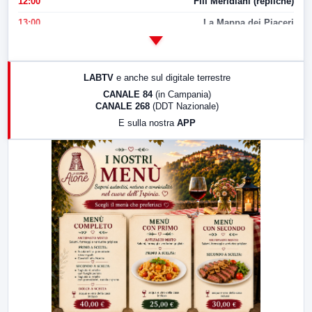
12:00
Fili Meridiani (repliche)
13:00
La Mappa dei Piaceri
14:00
LabNews
17:00
LabNews (replica)
LABTV
e anche sul digitale terrestre
18:30
Di Faccia e di Profilo (repliche)
CANALE 84
(in Campania)
CANALE 268
(DDT Nazionale)
19:30
LabNews (Diretta)
E sulla nostra
APP
21:00
Free Sport
23:00
LabNews (replica)