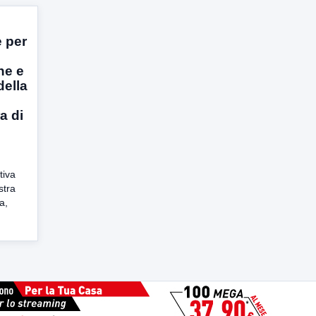
 per
ne e
della
a di
tiva
stra
a,