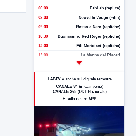
00:00
FabLab (replica)
02:00
Nouvelle Vouge (Film)
09:00
Rosso e Nero (repliche)
10:30
Buonissimo Red Roger (repliche)
12:00
Fili Meridiani (repliche)
13:00
La Mappa dei Piaceri
14:00
LabNews
17:00
LabNews (replica)
LABTV
e anche sul digitale terrestre
18:30
Di Faccia e di Profilo (repliche)
CANALE 84
(in Campania)
CANALE 268
(DDT Nazionale)
19:30
LabNews (Diretta)
E sulla nostra
APP
21:00
Free Sport
23:00
LabNews (replica)