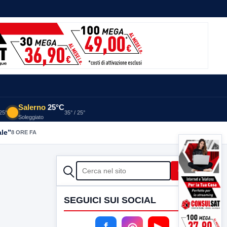
Salerno
25°C
 25°
35° / 25°
Soleggiato
ale”
8 ORE FA
CERCA
Cerca
SEGUICI SUI SOCIAL
f
◎
▶