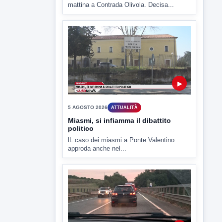
5 AGOSTO 2026
ATTUALITÀ
Hanon-Evo, i lavoratori dicono sì al
piano industriale
L'assemblea dei lavoratori Hanon questa
mattina a Contrada Olivola. Decisa...
▶
5 AGOSTO 2026
ATTUALITÀ
Miasmi, si infiamma il dibattito
politico
lL caso dei miasmi a Ponte Valentino
approda anche nel...