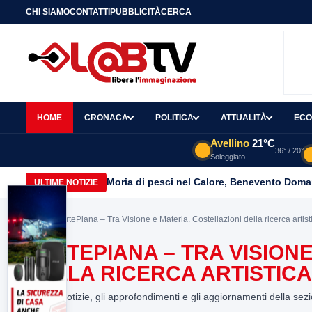
CHI SIAMO
CONTATTI
PUBBLICITÀ
CERCA
HOME
CRONACA
POLITICA
ATTUALITÀ
ECO
Avellino
21°C
36° / 20°
Soleggiato
Moria di pesci nel Calore, Benevento Doma
ULTIME NOTIZIE
Home
> “ArtePiana – Tra Visione e Materia. Costellazioni della ricerca arti
“ARTEPIANA – TRA VISION
DELLA RICERCA ARTISTI
Tutte le notizie, gli approfondimenti e gli aggiornamenti della sez