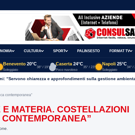
NOMIA
CULTURA
SPORT
PALINSESTO
FORMAT TV
Benevento
20°C
Caserta
24°C
Napoli
25°C
38° / 19°
35° / 23°
34° /
Soleggiato
Poco nuvoloso
Soleggiato
ni: “Servono chiarezza e approfondimenti sulla gestione ambient
stica contemporanea”
E E MATERIA. COSTELLAZIONI
CA CONTEMPORANEA”
ione.