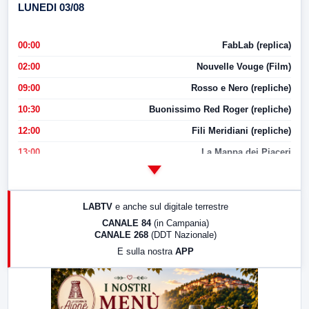
LUNEDI 03/08
00:00
FabLab (replica)
02:00
Nouvelle Vouge (Film)
09:00
Rosso e Nero (repliche)
10:30
Buonissimo Red Roger (repliche)
12:00
Fili Meridiani (repliche)
13:00
La Mappa dei Piaceri
14:00
LabNews
17:00
LabNews (replica)
LABTV
e anche sul digitale terrestre
18:30
Di Faccia e di Profilo (repliche)
CANALE 84
(in Campania)
CANALE 268
(DDT Nazionale)
19:30
LabNews (Diretta)
E sulla nostra
APP
21:00
Free Sport
23:00
LabNews (replica)