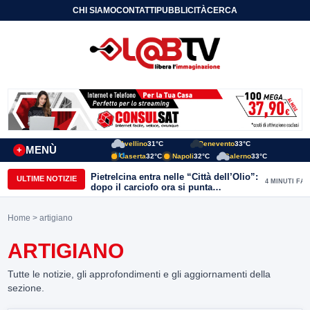
CHI SIAMO
CONTATTI
PUBBLICITÀ
CERCA
Avellino
31°C
Benevento
33°C
MENÙ
+
Caserta
32°C
Napoli
32°C
Salerno
33°C
Pietrelcina entra nelle “Città dell’Olio”:
ULTIME NOTIZIE
4 MINUTI FA
dopo il carciofo ora si punta
sull’olivicoltura
Home
> artigiano
ARTIGIANO
Tutte le notizie, gli approfondimenti e gli aggiornamenti della
sezione.