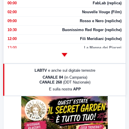
00:00
FabLab (replica)
02:00
Nouvelle Vouge (Film)
09:00
Rosso e Nero (repliche)
10:30
Buonissimo Red Roger (repliche)
12:00
Fili Meridiani (repliche)
13:00
La Mappa dei Piaceri
14:00
LabNews
17:00
LabNews (replica)
LABTV
e anche sul digitale terrestre
18:30
Di Faccia e di Profilo (repliche)
CANALE 84
(in Campania)
CANALE 268
(DDT Nazionale)
19:30
LabNews (Diretta)
E sulla nostra
APP
21:00
Free Sport
23:00
LabNews (replica)