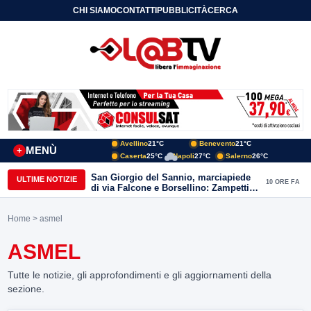
CHI SIAMO
CONTATTI
PUBBLICITÀ
CERCA
Avellino
21°C
Benevento
21°C
MENÙ
+
Caserta
25°C
Napoli
27°C
Salerno
26°C
San Giorgio del Sannio, marciapiede
ULTIME NOTIZIE
10 ORE FA
di via Falcone e Borsellino: Zampetti e
Lombardi replicano alle polemiche
Home
> asmel
ASMEL
Tutte le notizie, gli approfondimenti e gli aggiornamenti della
sezione.