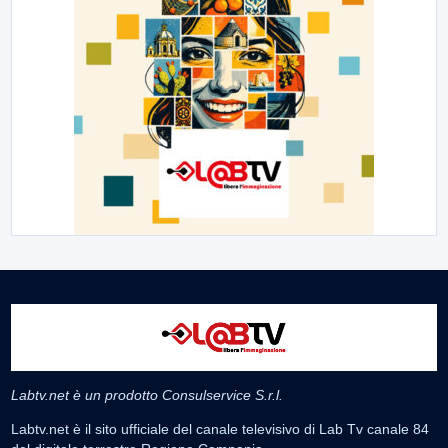
Labtv.net è un prodotto Consulservice S.r.l.
Labtv.net è il sito ufficiale del canale televisivo di Lab Tv canale 84