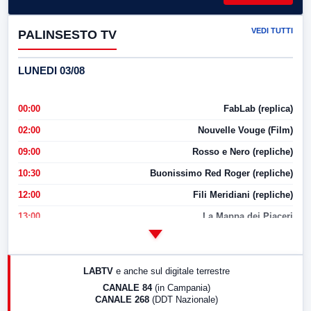
VEDI TUTTI
PALINSESTO TV
LUNEDI 03/08
00:00
FabLab (replica)
02:00
Nouvelle Vouge (Film)
09:00
Rosso e Nero (repliche)
10:30
Buonissimo Red Roger (repliche)
12:00
Fili Meridiani (repliche)
13:00
La Mappa dei Piaceri
14:00
LabNews
17:00
LabNews (replica)
LABTV
e anche sul digitale terrestre
18:30
Di Faccia e di Profilo (repliche)
CANALE 84
(in Campania)
CANALE 268
(DDT Nazionale)
19:30
LabNews (Diretta)