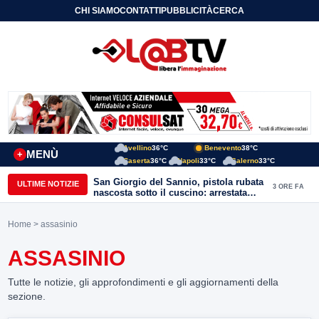
CHI SIAMO
CONTATTI
PUBBLICITÀ
CERCA
Avellino
36°C
Benevento
38°C
MENÙ
+
Caserta
36°C
Napoli
33°C
Salerno
33°C
San Giorgio del Sannio, pistola rubata
ULTIME NOTIZIE
3 ORE FA
nascosta sotto il cuscino: arrestata
51enne
Home
> assasinio
ASSASINIO
Tutte le notizie, gli approfondimenti e gli aggiornamenti della
sezione.