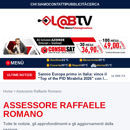
CHI SIAMO
CONTATTI
PUBBLICITÀ
CERCA
Avellino
31°C
Benevento
30°C
MENÙ
+
Caserta
30°C
Napoli
30°C
Salerno
31°C
Sannio Europa primo in Italia: vince il
ULTIME NOTIZIE
14 ORE FA
“Top of the PID Mirabilia 2026” con la
realtà virtuale nei musei del Sannio
Home
> Assessore Raffaele Romano
ASSESSORE RAFFAELE
ROMANO
Tutte le notizie, gli approfondimenti e gli aggiornamenti della
sezione.