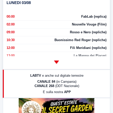
LUNEDI 03/08
00:00
FabLab (replica)
02:00
Nouvelle Vouge (Film)
09:00
Rosso e Nero (repliche)
10:30
Buonissimo Red Roger (repliche)
12:00
Fili Meridiani (repliche)
13:00
La Mappa dei Piaceri
14:00
LabNews
17:00
LabNews (replica)
LABTV
e anche sul digitale terrestre
18:30
Di Faccia e di Profilo (repliche)
CANALE 84
(in Campania)
CANALE 268
(DDT Nazionale)
19:30
LabNews (Diretta)
E sulla nostra
APP
21:00
Free Sport
23:00
LabNews (replica)