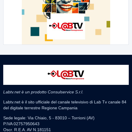
Labtv.net è un prodotto Consulservice S.r.l.
Labtv.net è il sito ufficiale del canale televisivo di Lab Tv canale 84
del digitale terrestre Regione Campania
Sede legale: Via Chiaio, 5 - 83010 – Torrioni (AV)
P.IVA 02757950643
Oscr. R.E.A. AV N.181151