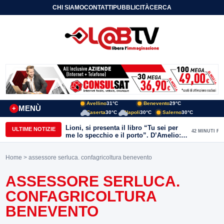
CHI SIAMO
CONTATTI
PUBBLICITÀ
CERCA
Avellino
31°C
Benevento
29°C
MENÙ
+
Caserta
30°C
Napoli
30°C
Salerno
30°C
Lioni, si presenta il libro “Tu sei per
ULTIME NOTIZIE
42 MINUTI FA
me lo specchio e il porto”. D’Amelio:
“Gettiamo un seme d’impegno futuro
per tante e tanti”
Home
> assessore serluca. confagricoltura benevento
ASSESSORE SERLUCA.
CONFAGRICOLTURA
BENEVENTO