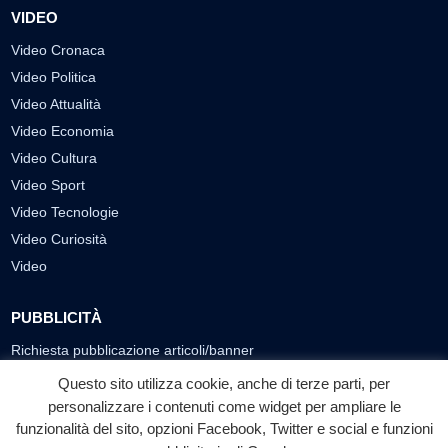
VIDEO
Video Cronaca
Video Politica
Video Attualità
Video Economia
Video Cultura
Video Sport
Video Tecnologie
Video Curiosità
Video
PUBBLICITÀ
Richiesta pubblicazione articoli/banner
Questo sito utilizza cookie, anche di terze parti, per
SEGUICI SUI SOCIAL
personalizzare i contenuti come widget per ampliare le
f
◎
▶
funzionalità del sito, opzioni Facebook, Twitter e social e funzioni