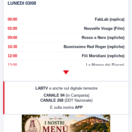
LUNEDI 03/08
00:00
FabLab (replica)
02:00
Nouvelle Vouge (Film)
09:00
Rosso e Nero (repliche)
10:30
Buonissimo Red Roger (repliche)
12:00
Fili Meridiani (repliche)
13:00
La Mappa dei Piaceri
14:00
LabNews
17:00
LabNews (replica)
LABTV
e anche sul digitale terrestre
18:30
Di Faccia e di Profilo (repliche)
CANALE 84
(in Campania)
CANALE 268
(DDT Nazionale)
19:30
LabNews (Diretta)
E sulla nostra
APP
21:00
Free Sport
23:00
LabNews (replica)