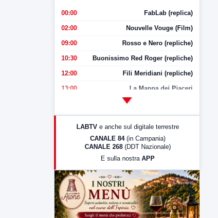
00:00
FabLab (replica)
02:00
Nouvelle Vouge (Film)
09:00
Rosso e Nero (repliche)
10:30
Buonissimo Red Roger (repliche)
12:00
Fili Meridiani (repliche)
13:00
La Mappa dei Piaceri
14:00
LabNews
17:00
LabNews (replica)
LABTV
e anche sul digitale terrestre
18:30
Di Faccia e di Profilo (repliche)
CANALE 84
(in Campania)
CANALE 268
(DDT Nazionale)
19:30
LabNews (Diretta)
E sulla nostra
APP
21:00
Free Sport
23:00
LabNews (replica)