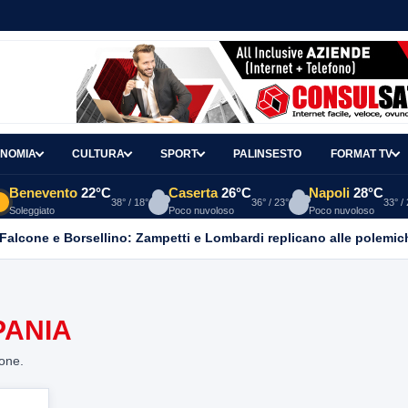
NOMIA
CULTURA
SPORT
PALINSESTO
FORMAT TV
Benevento
22°C
Caserta
26°C
Napoli
28°C
38° / 18°
36° / 23°
33° /
Soleggiato
Poco nuvoloso
Poco nuvoloso
 Falcone e Borsellino: Zampetti e Lombardi replicano alle polemic
PANIA
ione.