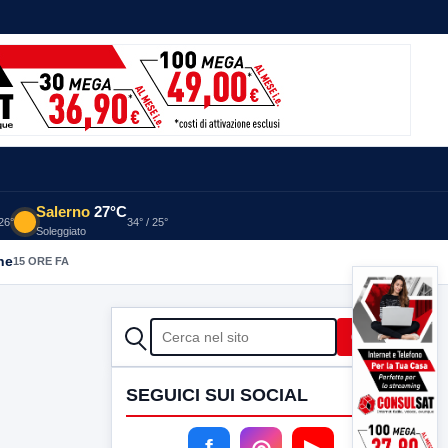
Salerno
27°C
 26°
34° / 25°
Soleggiato
he
15 ORE FA
CERCA
Cerca
SEGUICI SUI SOCIAL
f
◎
▶