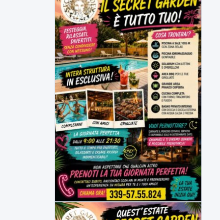
Tirata del Carro ancora in forse,
D'Ambrosio: continuiamo a lavorare
L'assessore comunale alla Cultura di
Mirabella Eclano, Raffaella Rita
D'Ambrosio,...