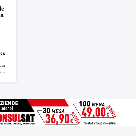
le
 a
ica
ota
...