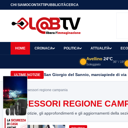
CHI SIAMO
CONTATTI
PUBBLICITÀ
CERCA
HOME
CRONACA
POLITICA
ATTUALITÀ
ECO
Avellino
24°C
36° / 19°
Soleggiato
San Giorgio del Sannio, marciapiede di via
ULTIME NOTIZIE
Home
> assessori regione campania
ASSESSORI REGIONE CAM
Tutte le notizie, gli approfondimenti e gli aggiornamenti della sez