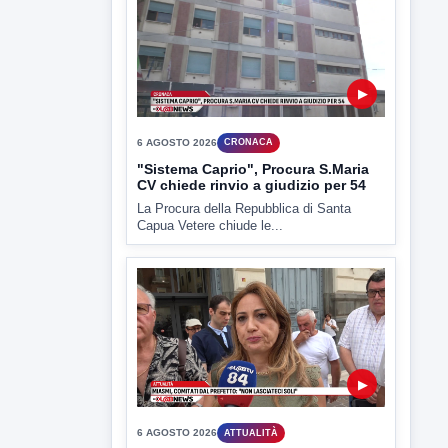
6 AGOSTO 2026
CRONACA
Trovato in casa 42enne in una
pozza di sangue, giallo a viale Italia
Ritrovato senza vita il corpo di un 42enne
in un...
▶
6 AGOSTO 2026
CRONACA
"Sistema Caprio", Procura S.Maria
CV chiede rinvio a giudizio per 54
La Procura della Repubblica di Santa
Capua Vetere chiude le...