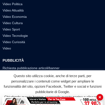
Video Politica
Video Attualità
Video Economia
Video Cultura
Video Sport
Video Tecnologie
Video Curiosità
Video
PUBBLICITÀ
Richiesta pubblicazione articoli/banner
Questo sito utilizza cookie, anche di terze parti, per
SEGUICI SUI SOCIAL
personalizzare i contenuti come widget per ampliare le
funzionalità del sito, opzioni Facebook, Twitter e social e funzioni
f
◎
▶
pubblicitarie di Google.
Facebook
Instagram
YouTube
×
Chiudendo questo banner, scorrendo questa pagina o cliccando
su qualunque suo elemento acconsenti all'uso dei cookie.