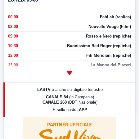
00:00
FabLab (replica)
02:00
Nouvelle Vouge (Film)
09:00
Rosso e Nero (repliche)
10:30
Buonissimo Red Roger (repliche)
12:00
Fili Meridiani (repliche)
13:00
La Mappa dei Piaceri
14:00
LabNews
17:00
LabNews (replica)
LABTV
e anche sul digitale terrestre
18:30
Di Faccia e di Profilo (repliche)
CANALE 84
(in Campania)
CANALE 268
(DDT Nazionale)
19:30
LabNews (Diretta)
E sulla nostra
APP
21:00
Free Sport
23:00
LabNews (replica)