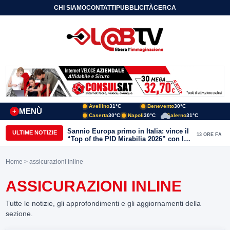
CHI SIAMO
CONTATTI
PUBBLICITÀ
CERCA
Avellino
31°C
Benevento
30°C
MENÙ
+
Caserta
30°C
Napoli
30°C
Salerno
31°C
Sannio Europa primo in Italia: vince il
ULTIME NOTIZIE
13 ORE FA
“Top of the PID Mirabilia 2026” con la
realtà virtuale nei musei del Sannio
Home
> assicurazioni inline
ASSICURAZIONI INLINE
Tutte le notizie, gli approfondimenti e gli aggiornamenti della
sezione.