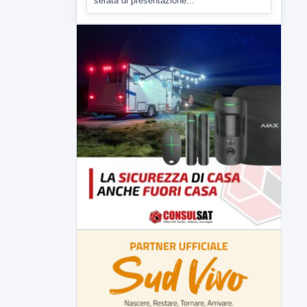
6 AGOSTO 2026
SPORT SERIE B
Avellino Calcio. Aiello: "Non
abbiamo fretta di completare la
rosa"
Così il direttore sportivo dei lupi nella
serata di presentazione...