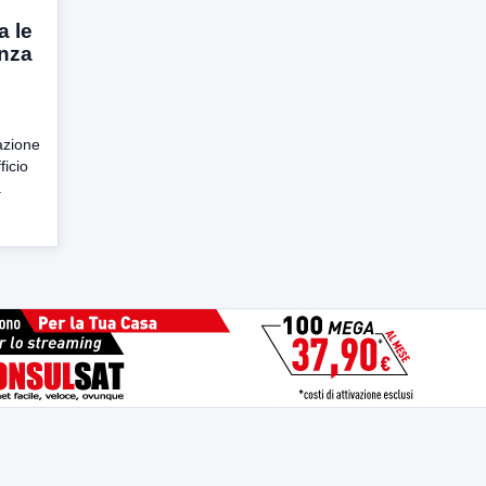
a le
enza
azione
ficio
a