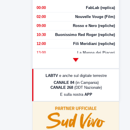
00:00
FabLab (replica)
02:00
Nouvelle Vouge (Film)
09:00
Rosso e Nero (repliche)
10:30
Buonissimo Red Roger (repliche)
12:00
Fili Meridiani (repliche)
13:00
La Mappa dei Piaceri
14:00
LabNews
17:00
LabNews (replica)
LABTV
e anche sul digitale terrestre
18:30
Di Faccia e di Profilo (repliche)
CANALE 84
(in Campania)
CANALE 268
(DDT Nazionale)
19:30
LabNews (Diretta)
E sulla nostra
APP
21:00
Free Sport
23:00
LabNews (replica)