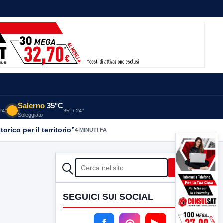
Salerno
35°C
 24°
35° / 24°
Soleggiato
orico per il territorio”
4 MINUTI FA
CERCA
Cerca
SEGUICI SUI SOCIAL
f
◎
▶