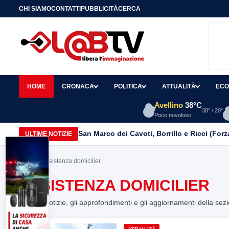
CHI SIAMO
CONTATTI
PUBBLICITÀ
CERCA
HOME
CRONACA
POLITICA
ATTUALITÀ
ECO
Avellino
38°C
38° / 20°
Poco nuvoloso
San Marco dei Cavoti, Borrillo e Ricci (Forza
ULTIME NOTIZIE
Home
> assistenza domicilier
ASSISTENZA DOMICILIER
Tutte le notizie, gli approfondimenti e gli aggiornamenti della sez