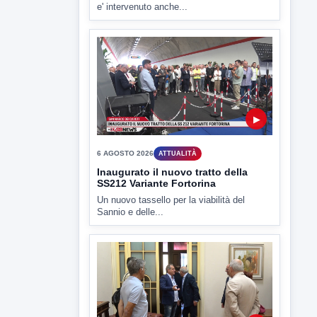
▶
6 AGOSTO 2026
ATTUALITÀ
Hanon- Evo, i lavoratori dicono si al
piano industriale
Sulla vicenda Hanon e il piano industriale
e' intervenuto anche...
▶
6 AGOSTO 2026
ATTUALITÀ
Inaugurato il nuovo tratto della
SS212 Variante Fortorina
Un nuovo tassello per la viabilità del
Sannio e delle...