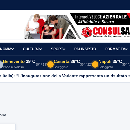
NOMIA
CULTURA
SPORT
PALINSESTO
FORMAT TV
Benevento
39°C
Caserta
36°C
Napoli
35°C
39° / 19°
36° / 22°
35° /
Poco nuvoloso
Soleggiato
Soleggiato
 Italia): “L’inaugurazione della Variante rappresenta un risultato st
ione.