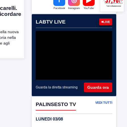
arelli.
Facebook
Instagram
YouTube
icordare
LABTV LIVE
LIVE
della nuova
oria nella
e agli
Guarda ora
Guarda la diretta streaming
VEDI TUTTI
PALINSESTO TV
LUNEDI 03/08