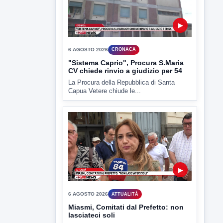
▶
6 AGOSTO 2026
ATTUALITÀ
Miasmi, Comitati dal Prefetto: non
lasciateci soli
Comitati dal Prefetto Moscarella. Oltre a
rendere noto il flash...
▶
6 AGOSTO 2026
ATTUALITÀ
Tirata del Carro ancora in forse,
D'Ambrosio: continuiamo a lavorare
L'assessore comunale alla Cultura di
Mirabella Eclano, Raffaella Rita