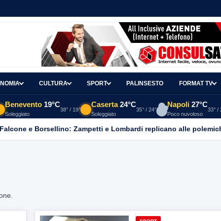
NOMIA
CULTURA
SPORT
PALINSESTO
FORMAT TV
Benevento
19°C
Caserta
24°C
Napoli
27°C
38° / 19°
35° / 24°
33° /
Soleggiato
Soleggiato
Poco nuvoloso
 Falcone e Borsellino: Zampetti e Lombardi replicano alle polemic
ione.