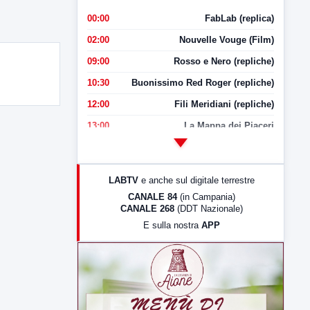
00:00
FabLab (replica)
02:00
Nouvelle Vouge (Film)
09:00
Rosso e Nero (repliche)
10:30
Buonissimo Red Roger (repliche)
12:00
Fili Meridiani (repliche)
13:00
La Mappa dei Piaceri
14:00
LabNews
17:00
LabNews (replica)
LABTV
e anche sul digitale terrestre
18:30
Di Faccia e di Profilo (repliche)
CANALE 84
(in Campania)
CANALE 268
(DDT Nazionale)
19:30
LabNews (Diretta)
E sulla nostra
APP
21:00
Free Sport
23:00
LabNews (replica)