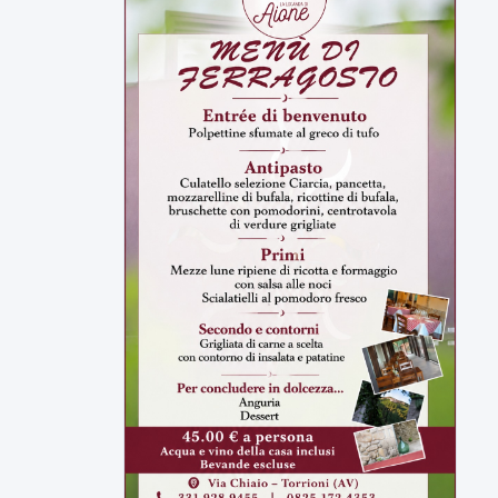
ULTIMI VIDEO
TUTTI I VIDEO
▶
6 AGOSTO 2026
CRONACA
Trovato in casa 42enne in una
pozza di sangue, giallo a viale Italia
Ritrovato senza vita il corpo di un 42enne