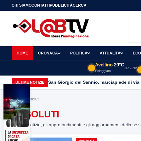
CHI SIAMO
CONTATTI
PUBBLICITÀ
CERCA
HOME
CRONACA
POLITICA
ATTUALITÀ
ECO
Avellino
20°C
36° / 20°
Soleggiato
San Giorgio del Sannio, marciapiede di via
ULTIME NOTIZIE
Home
> assoluti
ASSOLUTI
Tutte le notizie, gli approfondimenti e gli aggiornamenti della sez