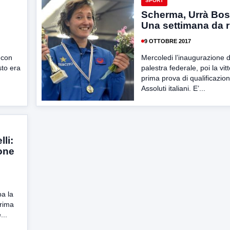
SPORT
Scherma, Urrà Bosc
Una settimana da r
9 OTTOBRE 2017
 con
Mercoledi l’inaugurazione 
sto era
palestra federale, poi la vitt
prima prova di qualificazion
Assoluti italiani. E’...
li:
ione
ba la
Prima
...