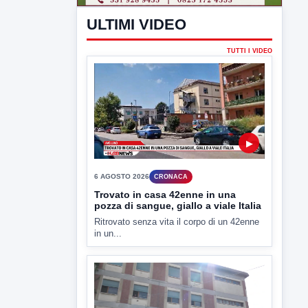
in un...
▶
6 AGOSTO 2026
CRONACA
"Sistema Caprio", Procura S.Maria
CV chiede rinvio a giudizio per 54
La Procura della Repubblica di Santa
Capua Vetere chiude le...