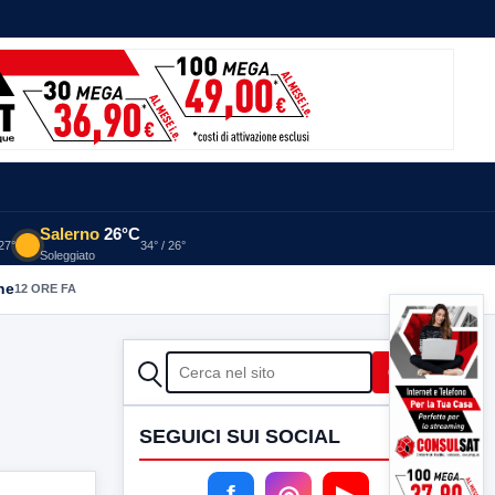
Salerno
26°C
 27°
34° / 26°
Soleggiato
he
12 ORE FA
CERCA
Cerca
SEGUICI SUI SOCIAL
f
◎
▶