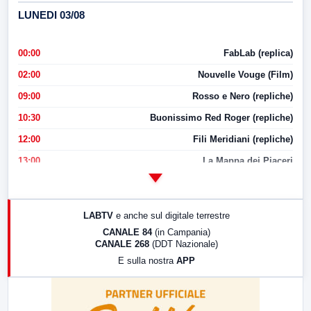
LUNEDI 03/08
00:00
FabLab (replica)
02:00
Nouvelle Vouge (Film)
09:00
Rosso e Nero (repliche)
10:30
Buonissimo Red Roger (repliche)
12:00
Fili Meridiani (repliche)
13:00
La Mappa dei Piaceri
14:00
LabNews
17:00
LabNews (replica)
LABTV
e anche sul digitale terrestre
18:30
Di Faccia e di Profilo (repliche)
CANALE 84
(in Campania)
CANALE 268
(DDT Nazionale)
19:30
LabNews (Diretta)
E sulla nostra
APP
21:00
Free Sport
23:00
LabNews (replica)