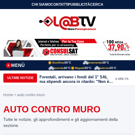
CHI SIAMO
CONTATTI
PUBBLICITÀ
CERCA
Avellino
36°C
Benevento
38°C
MENÙ
+
Caserta
36°C
Napoli
35°C
Salerno
35°C
Forestali, arrivano i fondi del 1° SAL
ULTIME NOTIZIE
6 ORE FA
ma stipendi ancora in ritardo: “Non è
più sostenibile”
Home
> auto contro muro
AUTO CONTRO MURO
Tutte le notizie, gli approfondimenti e gli aggiornamenti della
sezione.