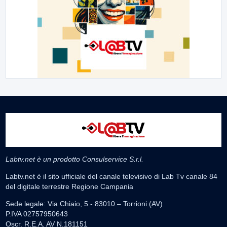
Labtv.net è un prodotto Consulservice S.r.l.
Labtv.net è il sito ufficiale del canale televisivo di Lab Tv canale 84
del digitale terrestre Regione Campania
Sede legale: Via Chiaio, 5 - 83010 – Torrioni (AV)
P.IVA 02757950643
Oscr. R.E.A. AV N.181151