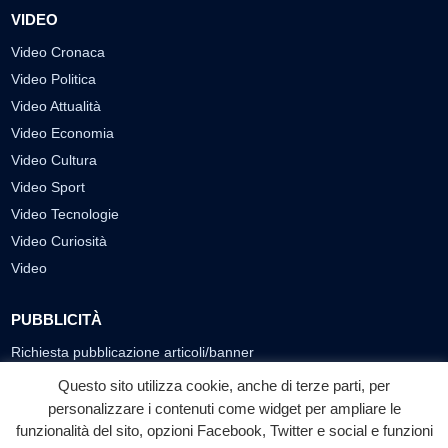
VIDEO
Video Cronaca
Video Politica
Video Attualità
Video Economia
Video Cultura
Video Sport
Video Tecnologie
Video Curiosità
Video
PUBBLICITÀ
Richiesta pubblicazione articoli/banner
Questo sito utilizza cookie, anche di terze parti, per
SEGUICI SUI SOCIAL
personalizzare i contenuti come widget per ampliare le
funzionalità del sito, opzioni Facebook, Twitter e social e funzioni
f
◎
▶