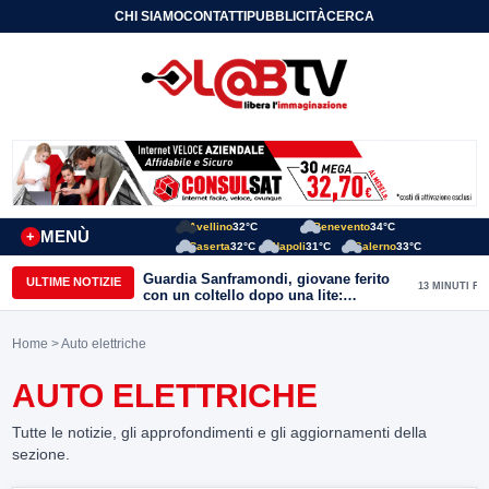
CHI SIAMO
CONTATTI
PUBBLICITÀ
CERCA
Avellino
32°C
Benevento
34°C
MENÙ
+
Caserta
32°C
Napoli
31°C
Salerno
33°C
Guardia Sanframondi, giovane ferito
ULTIME NOTIZIE
13 MINUTI FA
con un coltello dopo una lite:
individuato il presunto autore
Home
> Auto elettriche
AUTO ELETTRICHE
Tutte le notizie, gli approfondimenti e gli aggiornamenti della
sezione.