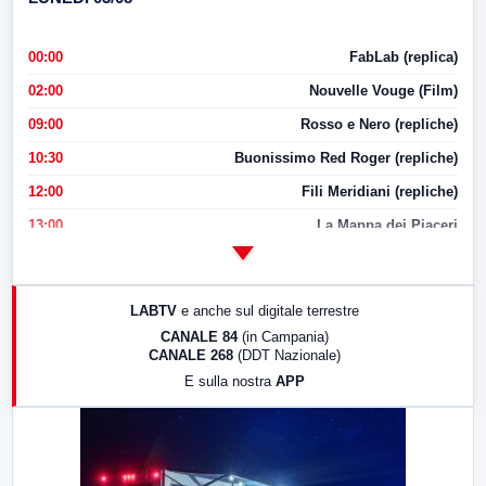
00:00
FabLab (replica)
02:00
Nouvelle Vouge (Film)
09:00
Rosso e Nero (repliche)
10:30
Buonissimo Red Roger (repliche)
12:00
Fili Meridiani (repliche)
13:00
La Mappa dei Piaceri
14:00
LabNews
17:00
LabNews (replica)
LABTV
e anche sul digitale terrestre
18:30
Di Faccia e di Profilo (repliche)
CANALE 84
(in Campania)
CANALE 268
(DDT Nazionale)
19:30
LabNews (Diretta)
E sulla nostra
APP
21:00
Free Sport
23:00
LabNews (replica)