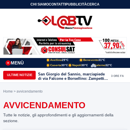
CHI SIAMO
CONTATTI
PUBBLICITÀ
CERCA
Avellino
29°C
Benevento
31°C
MENÙ
+
Caserta
30°C
Napoli
30°C
Salerno
32°C
San Giorgio del Sannio, marciapiede
ULTIME NOTIZIE
3 ORE FA
di via Falcone e Borsellino: Zampetti e
Lombardi replicano alle polemiche
Home
> avvicendamento
AVVICENDAMENTO
Tutte le notizie, gli approfondimenti e gli aggiornamenti della
sezione.