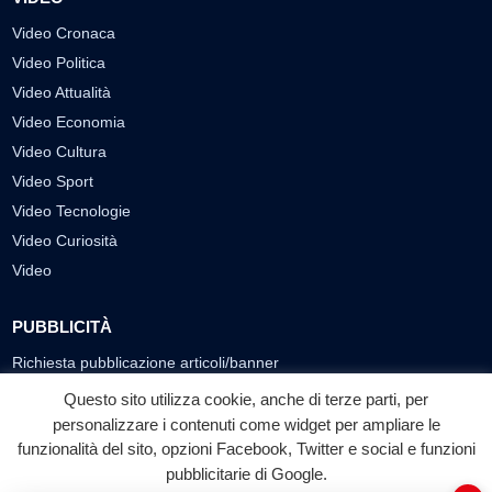
Video Cronaca
Video Politica
Video Attualità
Video Economia
Video Cultura
Video Sport
Video Tecnologie
Video Curiosità
Video
PUBBLICITÀ
Richiesta pubblicazione articoli/banner
Questo sito utilizza cookie, anche di terze parti, per
SEGUICI SUI SOCIAL
personalizzare i contenuti come widget per ampliare le
f
◎
▶
funzionalità del sito, opzioni Facebook, Twitter e social e funzioni
pubblicitarie di Google.
Facebook
Instagram
YouTube