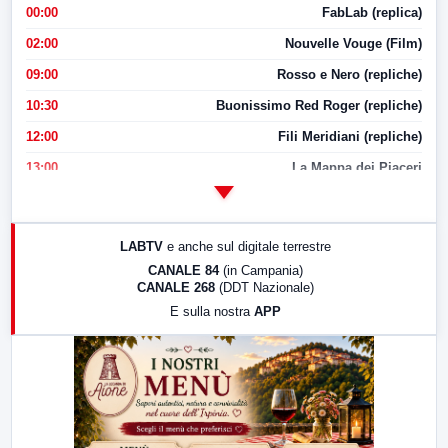
00:00
FabLab (replica)
02:00
Nouvelle Vouge (Film)
09:00
Rosso e Nero (repliche)
10:30
Buonissimo Red Roger (repliche)
12:00
Fili Meridiani (repliche)
13:00
La Mappa dei Piaceri
14:00
LabNews
17:00
LabNews (replica)
LABTV
e anche sul digitale terrestre
18:30
Di Faccia e di Profilo (repliche)
CANALE 84
(in Campania)
CANALE 268
(DDT Nazionale)
19:30
LabNews (Diretta)
E sulla nostra
APP
21:00
Free Sport
23:00
LabNews (replica)